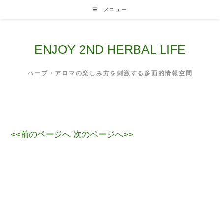
Skip
メニュー
to
content
ENJOY 2ND HERBAL LIFE
ハーブ・アロマの楽しみ方を刺激する多面的情報空間
<<前のページへ
次のページへ>>