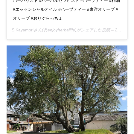
ハーバリスト #ハーバルセラピスト #ハーブティー #精油
#エッセンシャルオイル #ハーブティー #東洋オリーブ #
オリーブ #おりぐらっちょ
S.Kayamori
さん(@enjoyherballife)がシェアした投稿 –
2019年10月月8日午後3時53分PDT