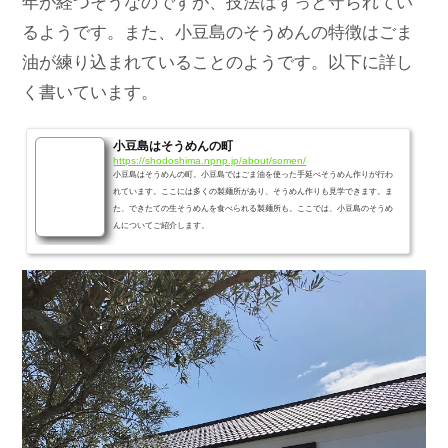
年が経つそうなのですが、技法はずっと守られてい
るようです。また、小豆島のそうめんの特徴はごま
油が練り込まれていることのようです。以下に詳し
く書いています。
小豆島はそうめんの町
https://shodoshima.npnp.jp/about/somen/
小豆島はそうめんの町。小豆島ではごま油を使った手延べそうめん作りが行わ
れています。ここには多くの製麺所があり、そうめん作りも見学できます。ま
た、できたての生そうめんを食べられる製麺所も。ここでは、小豆島のそうめ
んについてご紹介します。