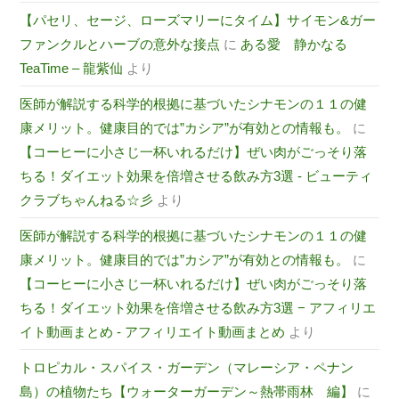
【パセリ、セージ、ローズマリーにタイム】サイモン&ガー
ファンクルとハーブの意外な接点
に
ある愛 静かなる
TeaTime – 龍紫仙
より
医師が解説する科学的根拠に基づいたシナモンの１１の健
康メリット。健康目的では”カシア”が有効との情報も。
に
【コーヒーに小さじ一杯いれるだけ】ぜい肉がごっそり落
ちる！ダイエット効果を倍増させる飲み方3選 - ビューティ
クラブちゃんねる☆彡
より
医師が解説する科学的根拠に基づいたシナモンの１１の健
康メリット。健康目的では”カシア”が有効との情報も。
に
【コーヒーに小さじ一杯いれるだけ】ぜい肉がごっそり落
ちる！ダイエット効果を倍増させる飲み方3選 − アフィリエ
イト動画まとめ - アフィリエイト動画まとめ
より
トロピカル・スパイス・ガーデン（マレーシア・ペナン
島）の植物たち【ウォーターガーデン～熱帯雨林 編】
に