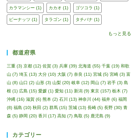
a
カラマンシー
(1)
カカオ
(1)
ゴツコラ
(1)
n
ピーナッツ
(1)
タラゴン
(1)
タチバナ
(1)
n
もっと見る
el
都道府県
三重
(3)
京都
(12)
佐賀
(3)
兵庫
(39)
北海道
(55)
千葉
(19)
和歌
山
(7)
埼玉
(13)
大分
(10)
大阪
(7)
奈良
(11)
宮城
(5)
宮崎
(3)
富
山
(8)
山口
(2)
山形
(3)
山梨
(20)
岐阜
(12)
岡山
(7)
岩手
(3)
島
根
(1)
広島
(15)
愛媛
(1)
愛知
(11)
新潟
(9)
東京
(157)
栃木
(7)
沖縄
(16)
滋賀
(6)
熊本
(2)
石川
(13)
神奈川
(44)
福井
(6)
福岡
(8)
福島
(10)
秋田
(2)
群馬
(15)
茨城
(13)
長崎
(5)
長野
(30)
青
森
(5)
静岡
(20)
香川
(17)
高知
(7)
鳥取
(5)
鹿児島
(9)
カテゴリー