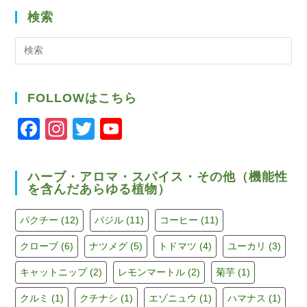
検索
検
索
FOLLOWはこちら
F
In
T
Y
a
st
wi
o
c
a
tt
u
ハーブ・アロマ・スパイス・その他（機能性
を含んだあらゆる植物）
e
gr
er
T
b
a
u
パクチー
(12)
バジル
(11)
コーヒー
(11)
o
m
b
クローブ
(6)
ナツメグ
(5)
トドマツ
(4)
ユーカリ
(3)
o
e
キャットニップ
(2)
レモンマートル
(2)
菊芋
(1)
k
C
h
クルミ
(1)
クチナシ
(1)
エゾニュウ
(1)
ハマナス
(1)