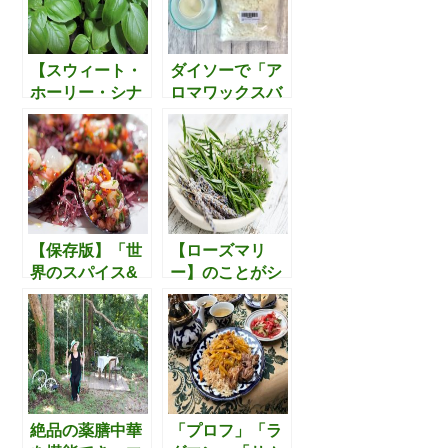
o
e
o
r
【スウィート・
ダイソーで「ア
ホーリー・シナ
ロマワックスバ
k
モン】バジルの
ー」の材料が全
種類別のレシピ
て揃うらしいの
が参考になる記
ですが、試して
事
みる価値があり
そうです
【保存版】「世
【ローズマリ
界のスパイス&
ー】のことがシ
ハーブを堪能で
ンプル、且つ、
きる東京の６つ
広範囲に網羅さ
のお店」を取り
れている記事。
上げた記事。ほ
活用の幅を広げ
とんどが一度も
たいときに役立
行ったことのな
ちます。
いお店でした。
絶品の薬膳中華
「プロフ」「ラ