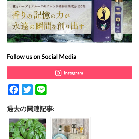
Follow us on Social Media
instagram
F
T
L
a
w
i
過去の関連記事:
c
i
n
e
t
e
b
t