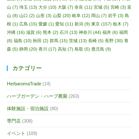
山
(7)
埼玉
(13)
大分
(10)
大阪
(7)
奈良
(11)
宮城
(5)
宮崎
(3)
富
山
(8)
山口
(2)
山形
(3)
山梨
(20)
岐阜
(12)
岡山
(7)
岩手
(3)
島
根
(1)
広島
(15)
愛媛
(1)
愛知
(11)
新潟
(9)
東京
(157)
栃木
(7)
沖縄
(16)
滋賀
(6)
熊本
(2)
石川
(13)
神奈川
(44)
福井
(6)
福岡
(8)
福島
(10)
秋田
(2)
群馬
(15)
茨城
(13)
長崎
(5)
長野
(30)
青
森
(5)
静岡
(20)
香川
(17)
高知
(7)
鳥取
(5)
鹿児島
(9)
カテゴリー
HerbaromaTrade
(14)
ハーブガーデン・ハーブ農園
(263)
体験施設・宿泊施設
(80)
専門店
(308)
イベント
(109)