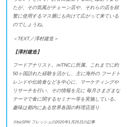
たが、その気風がチェーン店や、それらの店を頻
繁に使用するマス層にも向けて広がって来ている
のでしょうね。
＜TEXT／澤村建造＞
【澤村建造】
フードアナリスト。㈱TNCに所属。これまでに約
50ヶ国訪れた経験を活かし、主に海外の フードト
レンドや伝統食などを中心に、マーケティングや
リサーチを行い、その情報を元に 毎月さまざまな
テーマで食に関するセミナー等を実施している。
趣味は都内にある世界各国の料理店巡り
※bizSPA! フレッシュの2020年1月25日の記事