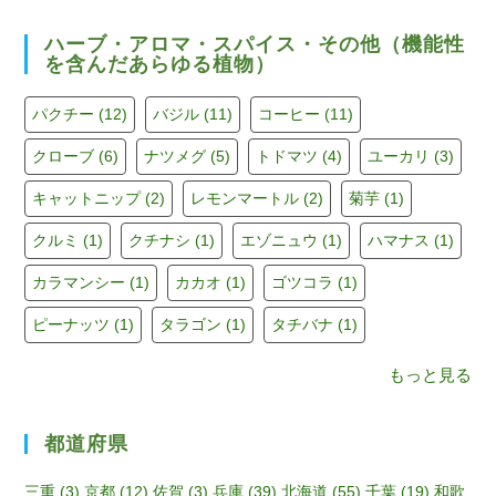
a
st
wi
o
c
a
tt
u
ハーブ・アロマ・スパイス・その他（機能性
を含んだあらゆる植物）
e
gr
er
T
b
a
u
パクチー
(12)
バジル
(11)
コーヒー
(11)
o
m
b
クローブ
(6)
ナツメグ
(5)
トドマツ
(4)
ユーカリ
(3)
o
e
キャットニップ
(2)
レモンマートル
(2)
菊芋
(1)
k
C
h
クルミ
(1)
クチナシ
(1)
エゾニュウ
(1)
ハマナス
(1)
a
カラマンシー
(1)
カカオ
(1)
ゴツコラ
(1)
n
ピーナッツ
(1)
タラゴン
(1)
タチバナ
(1)
n
もっと見る
el
都道府県
三重
(3)
京都
(12)
佐賀
(3)
兵庫
(39)
北海道
(55)
千葉
(19)
和歌