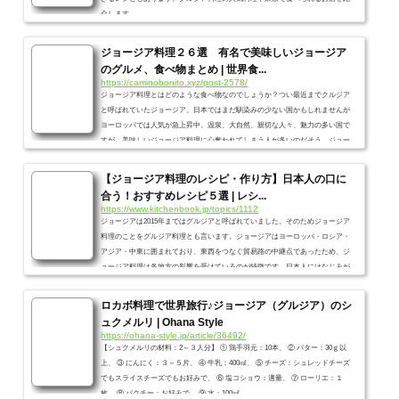
介します。
ジョージア料理２６選 有名で美味しいジョージア
のグルメ、食べ物まとめ | 世界食...
https://caminobonito.xyz/post-2578/
ジョージア料理とはどのような食べ物なのでしょうか？つい最近までクルジア
と呼ばれていたジョージア。日本ではまだ馴染みの少ない国かもしれませんが
ヨーロッパでは人気が急上昇中。温泉、大自然、親切な人々、魅力の多い国で
すが、美味しいジョージア料理に心奪われてしまう人が多いのだそう。ジョー
ジアを訪れたら絶対食べるべきクルジア料理のリストを作りました。完全保存
版です。
【ジョージア料理のレシピ・作り方】日本人の口に
合う！おすすめレシピ５選 | レシ...
https://www.kitchenbook.jp/topics/1112
ジョージアは2015年まではグルジアと呼ばれていました。そのためジョージア
料理のことをグルジア料理とも言います。ジョージアはヨーロッパ・ロシア・
アジア・中東に囲まれており、東西をつなぐ貿易路の中継点であったため、ジ
ョージア料理は各地方の影響を受けているのが特徴です。日本人にはなじみが
薄く食べたことがない人も多いですが、実際食べてみると日本人の口にとても
合うようです。「この記事では、ジョージア料理の基礎知識に加え、おうちで
ロカボ料理で世界旅行♪ジョージア（グルジア）のシ
できちゃうジョージア料理のおすすめレシピ＆作り方を紹介しています。たく
ュクメルリ | Ohana Style
さんあ...
https://ohana-style.jp/article/36492/
【シュクメルリの材料：2～３人分】 ① 鶏手羽元：10本、 ② バター：30ｇ以
上、 ③ にんにく：３～５片、 ④ 牛乳：400㎖、 ⑤ チーズ：シュレッドチーズ
でもスライスチーズでもお好みで、 ⑥ 塩コショウ：適量、 ⑦ ローリエ：１
枚、 ⑧ パクチー：お好みで、 ⑨ 水：100㎖