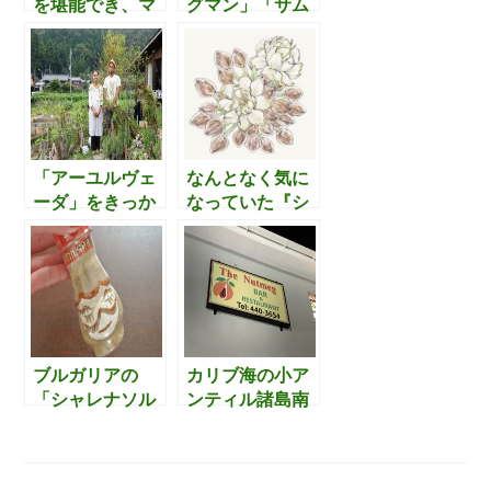
を堪能でき、マ
グマン」「サム
レーシア・ペナ
サ」「クルト」
ン島のジョージ
「クミス」「サ
タウンを意識し
ーロ」…全く知
た庭付き宿泊施
らず、中央アジ
設で漢方風呂に
アの食文化の無
も浸かれる「EN
知さ加減を認識
燕 the garden」
しました。
「アーユルヴェ
なんとなく気に
＠千葉県・一宮
ーダ」をきっか
なっていた『シ
町
けに“100パーセ
アバター』のこ
ントオーガニッ
とを知っていく
ク”なヘアサロン
と、すごく気に
を成立させた美
なり始めたので
容師夫婦の物
検証していくこ
語。美容業界の
とにしました。
革命家だと思い
ブルガリアの
カリブ海の小ア
ました。
「シャレナソル
ンティル諸島南
（sharena
部にある島国
sol）」という国
「グレナダ」に
民的万能調味料
あるナツメグ料