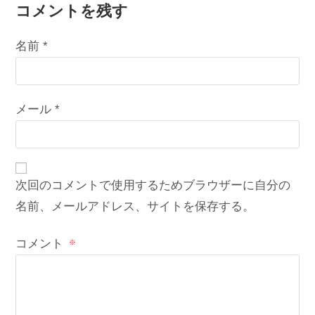
について
理専門店につい
コメントを残す
名前 (必須)メールアドレス (必須)サイト
て。「グレナ
ダ」はスパイス
名前
*
アイランドとも
呼ばれているら
しいです。
メール
*
次回のコメントで使用するためブラウザーに自分の
名前、メールアドレス、サイトを保存する。
コメント
※