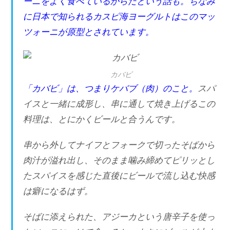
ーニをよく食べているからだという話も。ちなみ
に日本で知られるカスピ海ヨーグルトはこのマッ
ツォーニが原型とされています。
カバビ
「カバビ」は、つまりケバブ（肉）のこと。
スパ
イスと一緒に成形し、串に通して焼き上げるこの
料理は、とにかくビールと合うんです。
串から外してナイフとフォークで切ったそばから
肉汁が溢れ出し、そのまま噛み締めてピリッとし
たスパイスを感じた直後にビールで流し込む快感
は癖になるはず。
そばに添えられた、アジーカという唐辛子を使っ