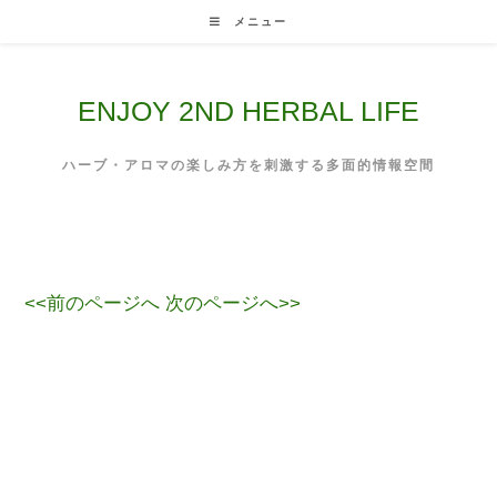
Skip
メニュー
to
content
ENJOY 2ND HERBAL LIFE
ハーブ・アロマの楽しみ方を刺激する多面的情報空間
<<前のページへ
次のページへ>>