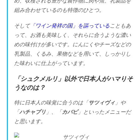
め、収穫される豊かな農作物に肉や魚、乳製品を
組み合わせているのも特徴のひとつ。
そして
「ワイン発祥の国」を謳っている
こともあ
って、お酒も美味しく、それらに合うような濃い
めの味付けが多いです。にんにくやチーズなどの
乳製品、くるみ、果物などを用いて、しっかりし
た味わいに仕上がっています。
「シュクメルリ」以外で日本人がハマりそ
うなのは？
特に日本人の味覚に合うのは「
サツィヴィ
」や
「
ハチャプリ
」、「
カバビ
」といったメニューだ
と思います。