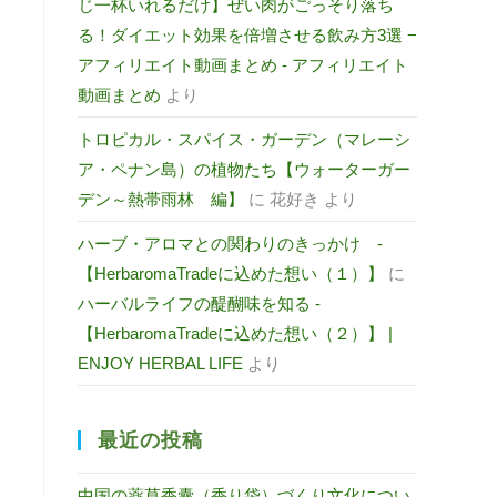
じ一杯いれるだけ】ぜい肉がごっそり落ち
る！ダイエット効果を倍増させる飲み方3選 −
アフィリエイト動画まとめ - アフィリエイト
動画まとめ
より
トロピカル・スパイス・ガーデン（マレーシ
ア・ペナン島）の植物たち【ウォーターガー
デン～熱帯雨林 編】
に
花好き
より
ハーブ・アロマとの関わりのきっかけ -
【HerbaromaTradeに込めた想い（１）】
に
ハーバルライフの醍醐味を知る -
【HerbaromaTradeに込めた想い（２）】 |
ENJOY HERBAL LIFE
より
最近の投稿
中国の薬草香囊（香り袋）づくり文化につい