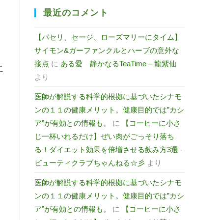
最近のコメント
【パセリ、セージ、ローズマリーにタイム】
サイモン&ガーファンクルとハーブの意外な
接点
に
ある愛 静かなるTeaTime – 龍紫仙
こ
より
医師が解説する科学的根拠に基づいたシナモ
ンの１１の健康メリット。健康目的では”カシ
ア”が有効との情報も。
に
【コーヒーに小さ
じ一杯いれるだけ】ぜい肉がごっそり落ち
る！ダイエット効果を倍増させる飲み方3選 -
ビューティクラブちゃんねる☆彡
より
医師が解説する科学的根拠に基づいたシナモ
ンの１１の健康メリット。健康目的では”カシ
ア”が有効との情報も。
に
【コーヒーに小さ