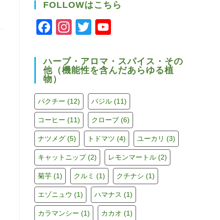
FOLLOWはこちら
F
In
T
Y
a
st
wi
o
c
a
tt
u
ハーブ・アロマ・スパイス・その
他（機能性を含んだあらゆる植
e
gr
er
T
物）
b
a
u
o
m
b
パクチー
(12)
バジル
(11)
o
e
コーヒー
(11)
クローブ
(6)
k
C
ナツメグ
(5)
トドマツ
(4)
ユーカリ
(3)
h
キャットニップ
(2)
レモンマートル
(2)
a
菊芋
(1)
クルミ
(1)
クチナシ
(1)
n
エゾニュウ
(1)
ハマナス
(1)
n
el
カラマンシー
(1)
カカオ
(1)