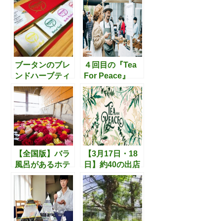
e
t
e
b
t
o
e
o
r
ブータンのブレ
４回目の『Tea
ンドハーブティ
For Peace』
k
ーを試飲。初体
が、2019年3月
験の連続でし
16日（土）17日
た。
（日）に開催。
FBの出店者紹介
を事前にチェッ
クしておくとよ
り充実した時間
【全国版】バラ
【3月17日・18
を過ごせそうで
風呂があるホテ
日】約40の出店
す。
ル10選 ＆
者による様々な
【東日本版】ロ
お茶の世界を楽
ーズガーデンが
しめる「Tea for
あるホテル6選
Peace」in 東
京・青山