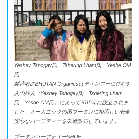
Yeshey Tshogay氏 Tshering Lham氏 Yeshe OM
氏
製造者のBHUTAN Organicsはティンプーに住む3
人の婦人（Yeshey Tshogay氏 Tshering Lham
氏 Yeshe OM氏）によって2015年に設立されま
した。オーガニックの国ブータンに相応しい安全
安心なハーブティーを製造販売しています。
ブータンハーブティーSHOP