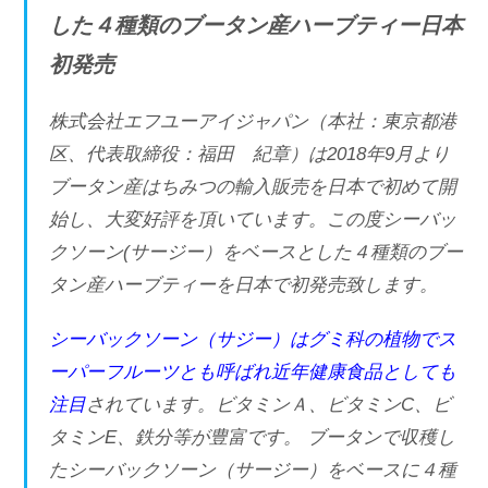
した４種類のブータン産ハーブティー日本
初発売
株式会社エフユーアイジャパン（本社：東京都港
区、代表取締役：福田 紀章）は2018年9月より
ブータン産はちみつの輸入販売を日本で初めて開
始し、大変好評を頂いています。この度シーバッ
クソーン(サージー）をベースとした４種類のブー
タン産ハーブティーを日本で初発売致します。
シーバックソーン（サジー）はグミ科の植物でス
ーパーフルーツとも呼ばれ近年健康食品としても
注目
されています。ビタミンＡ、ビタミンC、ビ
タミンE、鉄分等が豊富です。 ブータンで収穫し
たシーバックソーン（サージー）をベースに４種