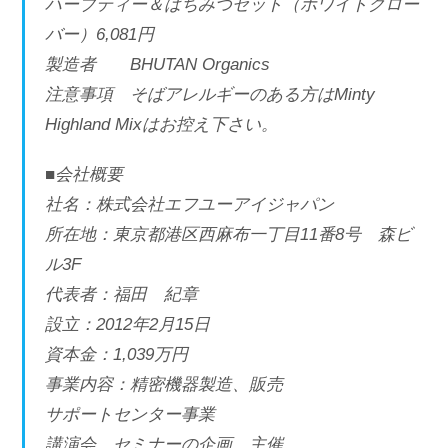
ハーブティー＆はちみつセット（ホワイトクロー
バー）6,081円
製造者 BHUTAN Organics
注意事項 そばアレルギーのある方はMinty
Highland Mixはお控え下さい。
■会社概要
社名：株式会社エフユーアイジャパン
所在地：東京都港区西麻布一丁目11番8号 森ビ
ル3F
代表者：福田 紀章
設立：2012年2月15日
資本金：1,039万円
事業内容：精密機器製造、販売
サポートセンター事業
講演会、セミナーの企画、主催