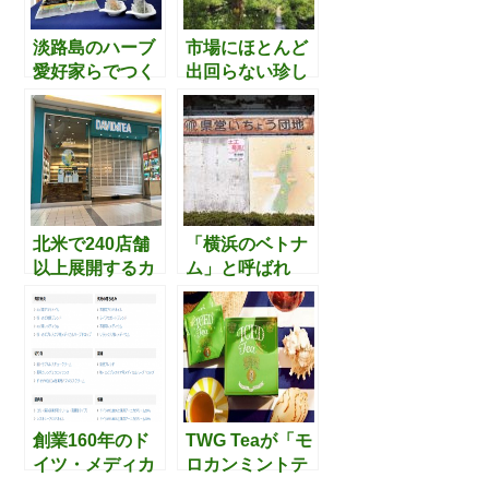
淡路島のハーブ
市場にほとんど
愛好家らでつく
出回らない珍し
るグループ『淡
い品種も多数扱
路島ハーブ研究
うハーブ専門農
所 エルブアロ
家『まるふく農
マティーク』に
園』（高知県）
ついて
について
北米で240店舗
「横浜のベトナ
以上展開するカ
ム」と呼ばれ
ナダ発の”ポップ
る”いちょう団
なお茶メーカ
地”で、ベトナム
ー”「DAVIDs
料理の食べ歩き
TEA（デイビッ
をしてみたいで
ド・ティー）」
す。
は要チェックで
す
創業160年のド
TWG Teaが「モ
イツ・メディカ
ロカンミントテ
ルハーブ薬局
ィー」に採用し