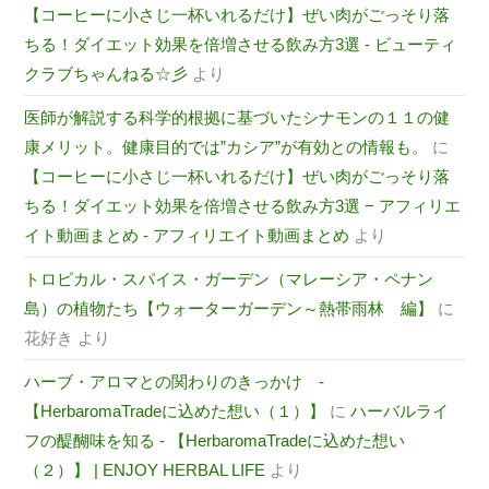
【コーヒーに小さじ一杯いれるだけ】ぜい肉がごっそり落
ちる！ダイエット効果を倍増させる飲み方3選 - ビューティ
クラブちゃんねる☆彡
より
医師が解説する科学的根拠に基づいたシナモンの１１の健
康メリット。健康目的では”カシア”が有効との情報も。
に
【コーヒーに小さじ一杯いれるだけ】ぜい肉がごっそり落
ちる！ダイエット効果を倍増させる飲み方3選 − アフィリエ
イト動画まとめ - アフィリエイト動画まとめ
より
トロピカル・スパイス・ガーデン（マレーシア・ペナン
島）の植物たち【ウォーターガーデン～熱帯雨林 編】
に
花好き
より
ハーブ・アロマとの関わりのきっかけ -
【HerbaromaTradeに込めた想い（１）】
に
ハーバルライ
フの醍醐味を知る - 【HerbaromaTradeに込めた想い
（２）】 | ENJOY HERBAL LIFE
より