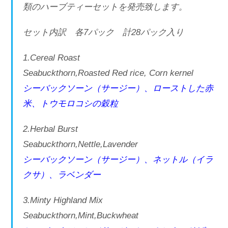
類のハーブティーセットを発売致します。
セット内訳 各7パック 計28パック入り
1.Cereal Roast
Seabuckthorn,Roasted Red rice, Corn kernel
シーバックソーン（サージー）、ローストした赤
米、トウモロコシの穀粒
2.Herbal Burst
Seabuckthorn,Nettle,Lavender
シーバックソーン（サージー）、ネットル（イラ
クサ）、ラベンダー
3.Minty Highland Mix
Seabuckthorn,Mint,Buckwheat