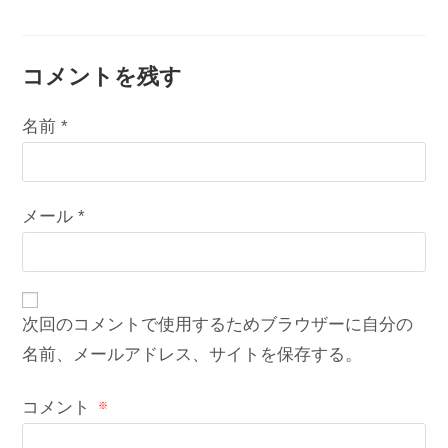
『マリエン薬
た“世界で最も甘
局』のホームペ
味の強い”スペア
ージを見て驚い
ミントとは。
コメントを残す
名前 (必須)メールアドレス (必須)サイト
たこと
名前
*
メール
*
次回のコメントで使用するためブラウザーに自分の
名前、メールアドレス、サイトを保存する。
コメント
※