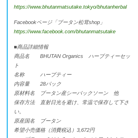
https://www.bhutanmatsutake.tokyo/bhutanherbal
Facebookページ「ブータン松茸shop」
https://www.facebook.com/bhutanmatsutake
■商品詳細情報
商品名 BHUTAN Organics ハーブティーセッ
ト
名称 ハーブティー
内容量 28パック
原材料名 ブータン産シーバックソーン 他
保存方法 直射日光を避け、常温で保存して下さ
い。
原産国名 ブータン
希望小売価格（消費税込）3,672円