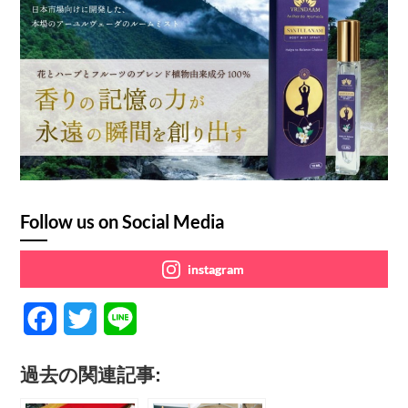
Follow us on Social Media
instagram
F
T
L
a
w
i
過去の関連記事:
c
i
n