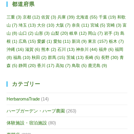
都道府県
三重
(3)
京都
(12)
佐賀
(3)
兵庫
(39)
北海道
(55)
千葉
(19)
和歌
山
(7)
埼玉
(13)
大分
(10)
大阪
(7)
奈良
(11)
宮城
(5)
宮崎
(3)
富
山
(8)
山口
(2)
山形
(3)
山梨
(20)
岐阜
(12)
岡山
(7)
岩手
(3)
島
根
(1)
広島
(15)
愛媛
(1)
愛知
(11)
新潟
(9)
東京
(157)
栃木
(7)
沖縄
(16)
滋賀
(6)
熊本
(2)
石川
(13)
神奈川
(44)
福井
(6)
福岡
(8)
福島
(10)
秋田
(2)
群馬
(15)
茨城
(13)
長崎
(5)
長野
(30)
青
森
(5)
静岡
(20)
香川
(17)
高知
(7)
鳥取
(5)
鹿児島
(9)
カテゴリー
HerbaromaTrade
(14)
ハーブガーデン・ハーブ農園
(263)
体験施設・宿泊施設
(80)