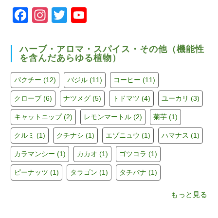
F
In
T
Y
a
st
wi
o
c
a
tt
u
ハーブ・アロマ・スパイス・その他（機能性
を含んだあらゆる植物）
e
gr
er
T
b
a
u
パクチー
(12)
バジル
(11)
コーヒー
(11)
o
m
b
クローブ
(6)
ナツメグ
(5)
トドマツ
(4)
ユーカリ
(3)
o
e
キャットニップ
(2)
レモンマートル
(2)
菊芋
(1)
k
C
h
クルミ
(1)
クチナシ
(1)
エゾニュウ
(1)
ハマナス
(1)
a
カラマンシー
(1)
カカオ
(1)
ゴツコラ
(1)
n
ピーナッツ
(1)
タラゴン
(1)
タチバナ
(1)
n
もっと見る
el