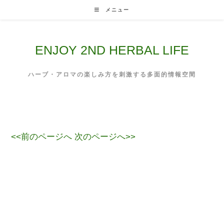
Skip
メニュー
to
content
ENJOY 2ND HERBAL LIFE
ハーブ・アロマの楽しみ方を刺激する多面的情報空間
<<前のページへ
次のページへ>>