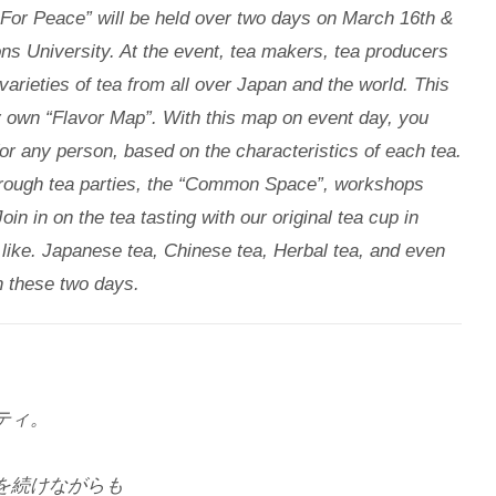
a For Peace” will be held over two days on March 16th &
ons University. At the event, tea makers, tea producers
varieties of tea from all over Japan and the world. This
y own “Flavor Map”. With this map on event day, you
 for any person, based on the characteristics of each tea.
through tea parties, the “Common Space”, workshops
n in on the tea tasting with our original tea cup in
ike. Japanese tea, Chinese tea, Herbal tea, and even
n these two days.
ティ。
。
を続けながらも