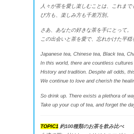
人々が茶を愛し楽しむことは、これまで
び方も、楽しみ方も千差万別。
さあ、あなたの好きな茶を手にとって。
この出会いと茶を愛で、忘れかけた平穏
Japanese tea, Chinese tea, Black tea, Cha
In this world, there are countless cultures
History and tradition. Despite all odds, thi
We continue to love and cherish the healin
So drink up. There exists a plethora of wa
Take up your cup of tea, and forget the da
TOPIC1
約100種類のお茶を飲み比べ