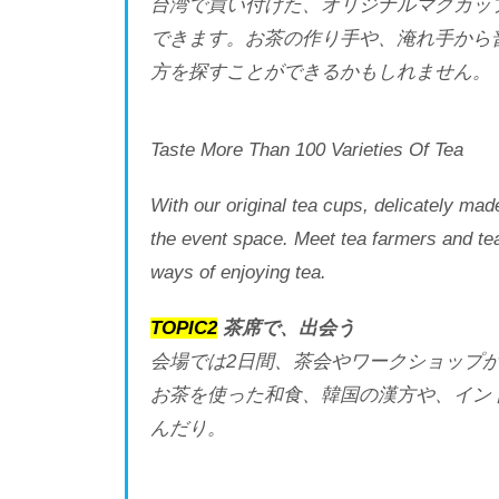
台湾で買い付けた、オリジナルマグカップ
できます。お茶の作り手や、淹れ手から
方を探すことができるかもしれません。
Taste More Than 100 Varieties Of Tea
With our original tea cups, delicately mad
the event space. Meet tea farmers and te
ways of enjoying tea.
TOPIC2
茶席で、出会う
会場では2日間、茶会やワークショップ
お茶を使った和食、韓国の漢方や、イン
んだり。