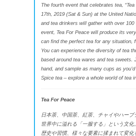
The fourth event that celebrates tea, “Te
17th, 2019 (Sat & Sun) at the United Nati
and tea drinkers will gather with over 100 
event, Tea For Peace will produce its ver
can find the perfect tea for any situation,
You can experience the diversity of tea 
based around tea wares and tea sweets. Joi
hand, and sample as many cups as you’d l
Spice tea – explore a whole world of tea i
Tea For Peace
日本茶、中国茶、紅茶、チャイやハーブ
世界中に溢れる「一服する」という文化
歴史や習慣、様々な要素に揉まれて変化