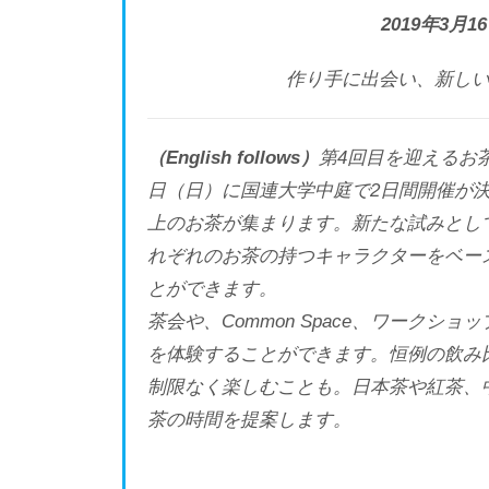
2019年3月
作り手に出会い、新し
（English follows）
第4回目を迎えるお茶の祭
日（日）に国連大学中庭で2日間開催が決
上のお茶が集まります。新たな試みとし
れぞれのお茶の持つキャラクターをベー
とができます。
茶会や、Common Space、ワーク
を体験することができます。恒例の飲み
制限なく楽しむことも。日本茶や紅茶、
茶の時間を提案します。