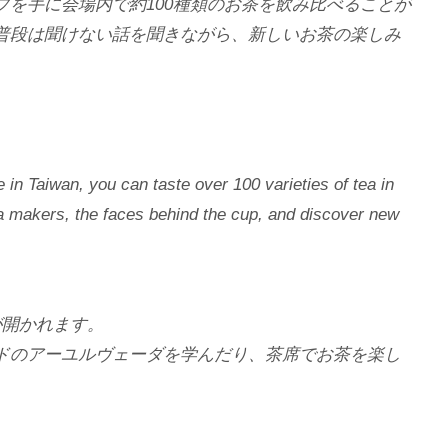
を手に会場内で約100種類のお茶を飲み比べることが
普段は聞けない話を聞きながら、新しいお茶の楽しみ
e in Taiwan, you can taste over 100 varieties of tea in
a makers, the faces behind the cup, and discover new
が開かれます。
ドのアーユルヴェーダを学んだり、茶席でお茶を楽し