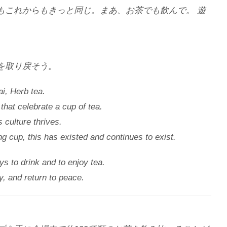
もこれからもきっと同じ。まあ、お茶でも飲んで。 遊
を取り戻そう。
i, Herb tea.
 that celebrate a cup of tea.
s culture thrives.
g cup, this has existed and continues to exist.
ys to drink and to enjoy tea.
y, and return to peace.