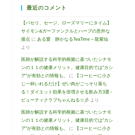
最近のコメント
【パセリ、セージ、ローズマリーにタイム】
サイモン&ガーファンクルとハーブの意外な
接点
に
ある愛 静かなるTeaTime – 龍紫仙
より
医師が解説する科学的根拠に基づいたシナモ
ンの１１の健康メリット。健康目的では”カシ
ア”が有効との情報も。
に
【コーヒーに小さ
じ一杯いれるだけ】ぜい肉がごっそり落ち
る！ダイエット効果を倍増させる飲み方3選 -
ビューティクラブちゃんねる☆彡
より
医師が解説する科学的根拠に基づいたシナモ
ンの１１の健康メリット。健康目的では”カシ
ア”が有効との情報も。
に
【コーヒーに小さ