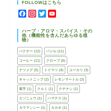
FOLLOWはこちら
F
In
T
Y
a
st
wi
o
c
a
tt
u
ハーブ・アロマ・スパイス・その
他（機能性を含んだあらゆる植
e
gr
er
T
物）
b
a
u
o
m
b
パクチー
(12)
バジル
(11)
o
e
コーヒー
(11)
クローブ
(6)
k
C
ナツメグ
(5)
トドマツ
(4)
ユーカリ
(3)
h
キャットニップ
(2)
レモンマートル
(2)
a
菊芋
(1)
クルミ
(1)
クチナシ
(1)
n
エゾニュウ
(1)
ハマナス
(1)
n
el
カラマンシー
(1)
カカオ
(1)