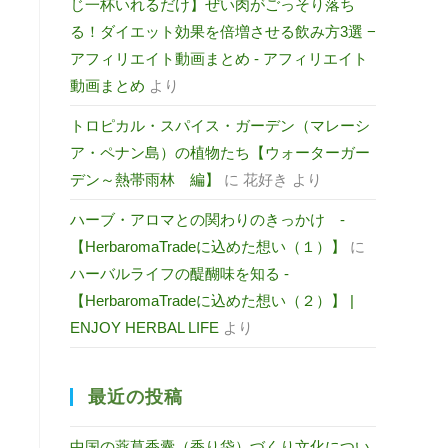
じ一杯いれるだけ】ぜい肉がごっそり落ち
る！ダイエット効果を倍増させる飲み方3選 −
アフィリエイト動画まとめ - アフィリエイト
動画まとめ
より
トロピカル・スパイス・ガーデン（マレーシ
ア・ペナン島）の植物たち【ウォーターガー
デン～熱帯雨林 編】
に
花好き
より
ハーブ・アロマとの関わりのきっかけ -
【HerbaromaTradeに込めた想い（１）】
に
ハーバルライフの醍醐味を知る -
【HerbaromaTradeに込めた想い（２）】 |
ENJOY HERBAL LIFE
より
最近の投稿
中国の薬草香囊（香り袋）づくり文化につい