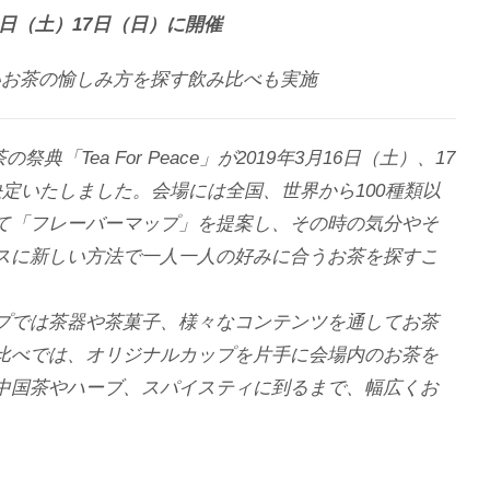
16日（土）17日（日）に開催
いお茶の愉しみ方を探す飲み比べも実施
典「Tea For Peace」が2019年3月16日（土）、17
定いたしました。会場には全国、世界から100種類以
て「フレーバーマップ」を提案し、その時の気分やそ
スに新しい方法で一人一人の好みに合うお茶を探すこ
ショップでは茶器や茶菓子、様々なコンテンツを通してお茶
比べでは、オリジナルカップを片手に会場内のお茶を
中国茶やハーブ、スパイスティに到るまで、幅広くお