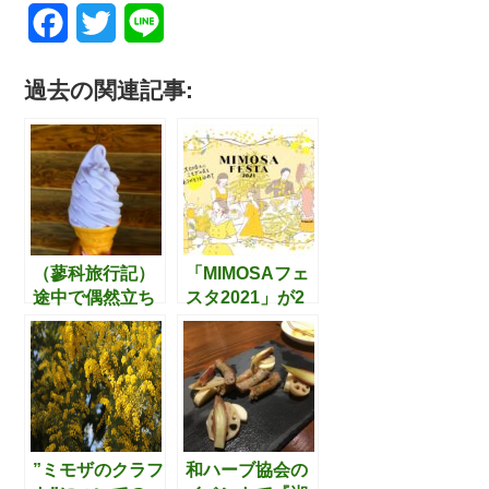
F
T
L
a
w
i
過去の関連記事:
c
i
n
e
t
e
b
t
o
e
o
r
（蓼科旅行記）
「MIMOSAフェ
途中で偶然立ち
スタ2021」が2
k
寄った長野県・
月15日から開催
小諸市の「夢ハ
（神奈川県川崎
ーベスト農場」
市）
～多彩なハーブ
＆素敵なカフェ
編～
”ミモザのクラフ
和ハーブ協会の