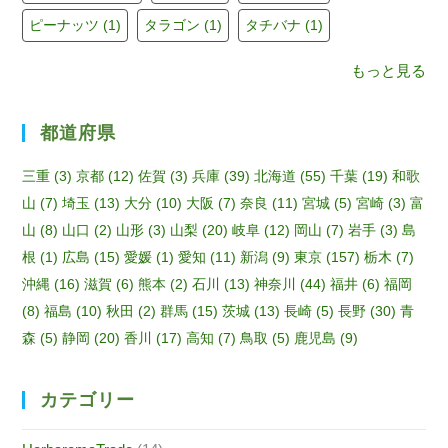
n
ピーナッツ
(1)
タラゴン
(1)
タチバナ
(1)
n
もっと見る
el
都道府県
三重
(3)
京都
(12)
佐賀
(3)
兵庫
(39)
北海道
(55)
千葉
(19)
和歌
山
(7)
埼玉
(13)
大分
(10)
大阪
(7)
奈良
(11)
宮城
(5)
宮崎
(3)
富
山
(8)
山口
(2)
山形
(3)
山梨
(20)
岐阜
(12)
岡山
(7)
岩手
(3)
島
根
(1)
広島
(15)
愛媛
(1)
愛知
(11)
新潟
(9)
東京
(157)
栃木
(7)
沖縄
(16)
滋賀
(6)
熊本
(2)
石川
(13)
神奈川
(44)
福井
(6)
福岡
(8)
福島
(10)
秋田
(2)
群馬
(15)
茨城
(13)
長崎
(5)
長野
(30)
青
森
(5)
静岡
(20)
香川
(17)
高知
(7)
鳥取
(5)
鹿児島
(9)
カテゴリー