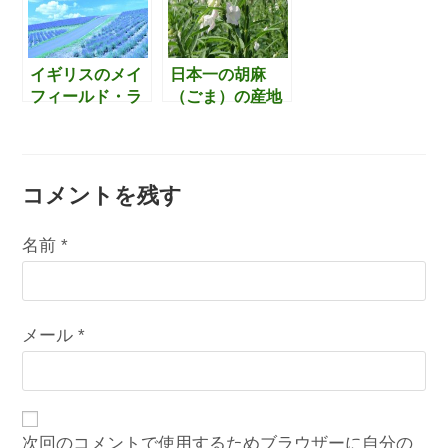
差分をざっくり
ンスタライブ開
と確認してみま
催
した。
イギリスのメイ
日本一の胡麻
フィールド・ラ
（ごま）の産地
ベンダー・ファ
は、鹿児島県・
ーム（Mayfield
喜界島であるこ
Lavender Farm)
とを初めて知り
について
ました。
コメントを残す
名前 (必須)メールアドレス (必須)サイト
名前
*
メール
*
次回のコメントで使用するためブラウザーに自分の