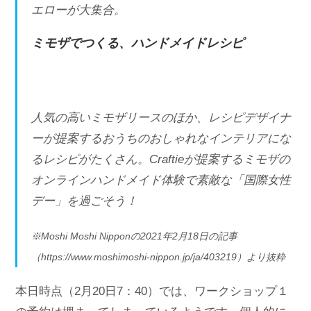
エローが⼤集合。
ミモザでつくる、ハンドメイドレシピ
人気の高いミモザリースのほか、レシピデザイナ
ーが提案するおうちのおしゃれなインテリアにな
るレシピがたくさん。Craftieが提案するミモザの
オンラインハンドメイド体験で素敵な「国際女性
デー」を過ごそう！
※Moshi Moshi Nipponの2021年2月18日の記事
（https://www.moshimoshi-nippon.jp/ja/403219）より抜粋
本日時点（2月20日7：40）では、ワークショップ１