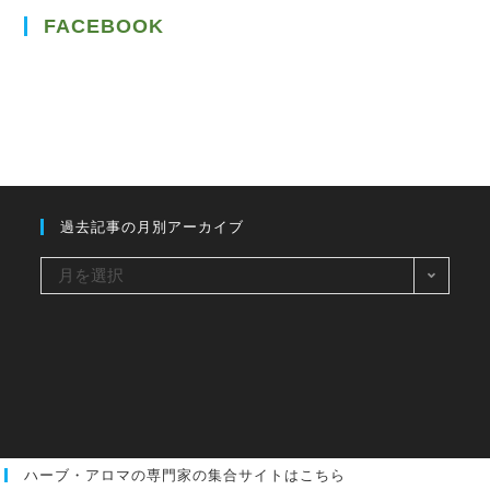
FACEBOOK
過去記事の月別アーカイブ
過
月を選択
去
記
事
の
月
別
ハーブ・アロマの専門家の集合サイトはこちら
ア