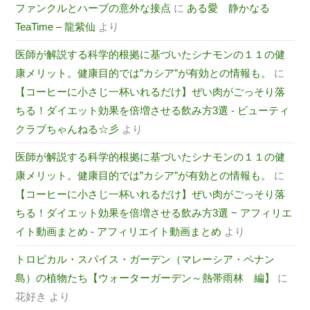
ファンクルとハーブの意外な接点
に
ある愛 静かなる
TeaTime – 龍紫仙
より
医師が解説する科学的根拠に基づいたシナモンの１１の健
康メリット。健康目的では”カシア”が有効との情報も。
に
【コーヒーに小さじ一杯いれるだけ】ぜい肉がごっそり落
ちる！ダイエット効果を倍増させる飲み方3選 - ビューティ
クラブちゃんねる☆彡
より
医師が解説する科学的根拠に基づいたシナモンの１１の健
康メリット。健康目的では”カシア”が有効との情報も。
に
【コーヒーに小さじ一杯いれるだけ】ぜい肉がごっそり落
ちる！ダイエット効果を倍増させる飲み方3選 − アフィリエ
イト動画まとめ - アフィリエイト動画まとめ
より
トロピカル・スパイス・ガーデン（マレーシア・ペナン
島）の植物たち【ウォーターガーデン～熱帯雨林 編】
に
花好き
より