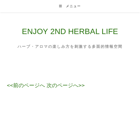
Skip
メニュー
to
content
ENJOY 2ND HERBAL LIFE
ハーブ・アロマの楽しみ方を刺激する多面的情報空間
<<前のページへ
次のページへ>>