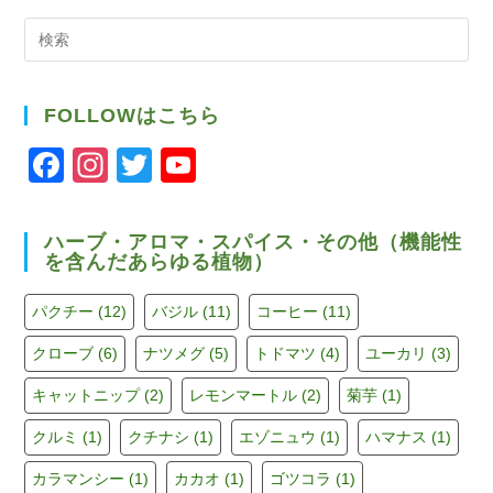
検
索
FOLLOWはこちら
F
In
T
Y
a
st
wi
o
c
a
tt
u
ハーブ・アロマ・スパイス・その他（機能性
を含んだあらゆる植物）
e
gr
er
T
b
a
u
パクチー
(12)
バジル
(11)
コーヒー
(11)
o
m
b
クローブ
(6)
ナツメグ
(5)
トドマツ
(4)
ユーカリ
(3)
o
e
キャットニップ
(2)
レモンマートル
(2)
菊芋
(1)
k
C
h
クルミ
(1)
クチナシ
(1)
エゾニュウ
(1)
ハマナス
(1)
a
カラマンシー
(1)
カカオ
(1)
ゴツコラ
(1)