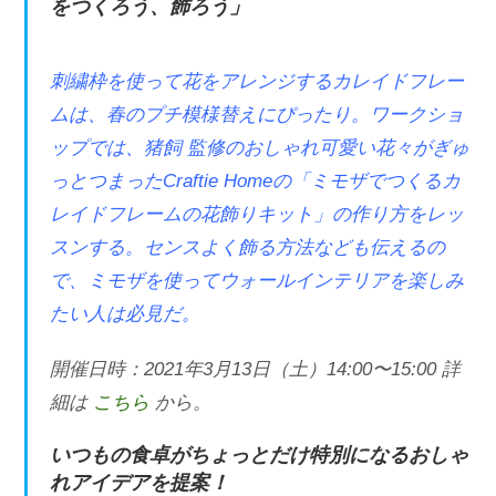
をつくろう、飾ろう」
刺繍枠を使って花をアレンジするカレイドフレー
ムは、春のプチ模様替えにぴったり。ワークショ
ップでは、猪飼 監修のおしゃれ可愛い花々がぎゅ
っとつまったCraftie Homeの「ミモザでつくるカ
レイドフレームの花飾りキット」の作り⽅をレッ
スンする。センスよく飾る⽅法なども伝えるの
で、ミモザを使ってウォールインテリアを楽しみ
たい人は必⾒だ。
開催日時：2021年3⽉13⽇（土）14:00〜15:00 詳
細は
こちら
から。
いつもの⾷卓がちょっとだけ特別になるおしゃ
れアイデアを提案！