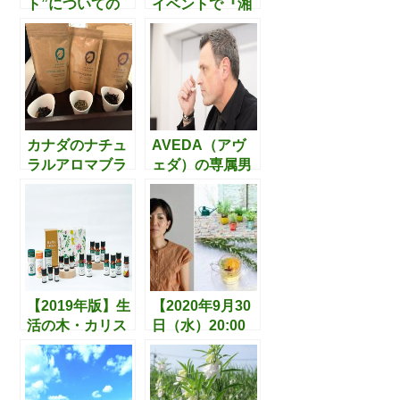
ト”についての
イベントで『湘
数々の投稿を見
南和ハーブコー
て、お気に入り
ス料理』を食べ
の花屋さんを見
てきました
つける必要性を
感じました。
カナダのナチュ
AVEDA（アヴ
ラルアロマブラ
ェダ）の専属男
ンド「エッセン
性調香師ガイ・
ス
ヴィンセント氏
（ESCENTS)」
の「香り」の捉
。その魅力のポ
え方
イントとは。
【2019年版】生
【2020年9月30
活の木・カリス
日（水）20:00
成城・enherbの
～】「ハーブの
福袋の中身が公
ある暮らし」を
開。2018年との
テーマにしたイ