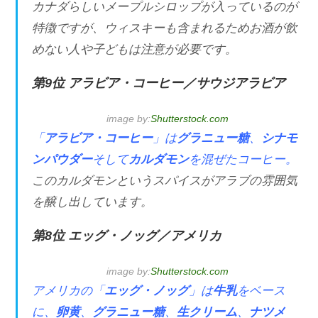
カナダらしいメープルシロップが入っているのが
特徴ですが、ウィスキーも含まれるためお酒が飲
めない人や子どもは注意が必要です。
第9位 アラビア・コーヒー／サウジアラビア
image by:
Shutterstock.com
「
アラビア・コーヒー
」は
グラニュー糖
、
シナモ
ンパウダー
そして
カルダモン
を混ぜたコーヒー。
このカルダモンというスパイスがアラブの雰囲気
を醸し出しています。
第8位 エッグ・ノッグ／アメリカ
image by:
Shutterstock.com
アメリカの「
エッグ・ノッグ
」は
牛乳
をベース
に、
卵黄
、
グラニュー糖
、
生クリーム
、
ナツメ