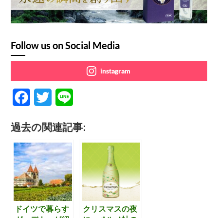
Follow us on Social Media
instagram
F
T
L
a
w
i
過去の関連記事:
c
i
n
e
t
e
b
t
o
e
o
r
ドイツで暮らす
クリスマスの夜