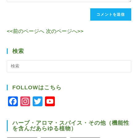
<<前のページへ
次のページへ>>
検索
検
索
FOLLOWはこちら
F
In
T
Y
a
st
wi
o
c
a
tt
u
ハーブ・アロマ・スパイス・その他（機能性
を含んだあらゆる植物）
e
gr
er
T