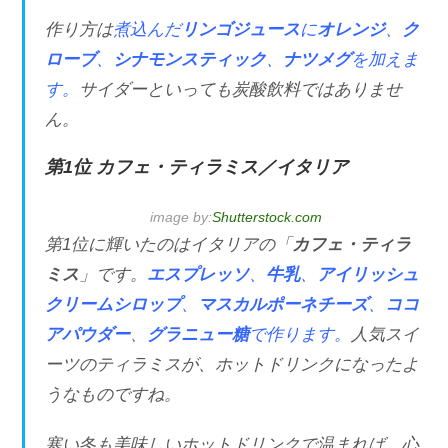
作り方は
煮込んだ
リンゴジュース
に
オレンジ
、
ク
ローブ
、
シナモンスティック
、
ナツメグ
を加えま
す。
サイダーといっても炭酸飲料ではありませ
ん。
第1位 カフェ・ティラミス／イタリア
image by:
Shutterstock.com
第1位に輝いたのはイタリアの「
カフェ・ティラ
ミス
」です。
エスプレッソ
、
牛乳
、
アイリッシュ
クリームシロップ
、
マスカルポーネチーズ
、
ココ
アパウダー
、
グラニュー糖
で作ります。
人気スイ
ーツのティラミスが、ホットドリンクになったよ
うなものですね。
寒い冬も美味しいホットドリンクで温まれば、心