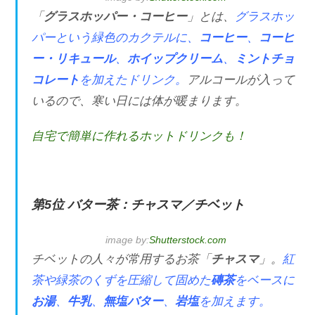
「
グラスホッパー・コーヒー
」とは、
グラスホッ
パーという緑色のカクテルに、
コーヒー
、
コーヒ
ー・リキュール
、
ホイップクリーム
、
ミントチョ
コレート
を加えたドリンク。
アルコールが入って
いるので、寒い日には体が暖まります。
自宅で簡単に作れるホットドリンクも！
第5位 バター茶：チャスマ／チベット
image by:
Shutterstock.com
チベットの人々が常用するお茶「
チャスマ
」。
紅
茶や緑茶のくずを圧縮して固めた
磚茶
をベースに
お湯
、
牛乳
、
無塩バター
、
岩塩
を加えます。