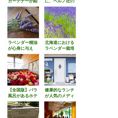
ガーデナーが紹
に、ペルノ社の
k
介する、”花の楽
ハーブ・柑橘フ
園”【マイナウ
レーバーのスパ
島】の魅力。”修
ークリングワイ
道院の島”【ライ
ンで乾杯するの
ヒェナウ島】も
も良さそうで
気になる！
す。
ラベンダー精油
北海道における
が心身に与え
ラベンダー栽培
る”科学的に証明
の歴史背景を取
された”８つの効
り上げた物語
果をシンプルに
【第一部】
まとめた記事に
ついて
【全国版】バラ
健康的なランチ
風呂があるホテ
が人気のメディ
ル10選 ＆
カルハーブ専門
【東日本版】ロ
店「Diana
ーズガーデンが
cafe(ディアーナ