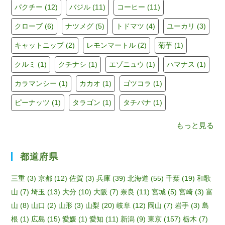
b
a
u
パクチー
(12)
バジル
(11)
コーヒー
(11)
o
m
b
クローブ
(6)
ナツメグ
(5)
トドマツ
(4)
ユーカリ
(3)
o
e
キャットニップ
(2)
レモンマートル
(2)
菊芋
(1)
k
C
h
クルミ
(1)
クチナシ
(1)
エゾニュウ
(1)
ハマナス
(1)
a
カラマンシー
(1)
カカオ
(1)
ゴツコラ
(1)
n
ピーナッツ
(1)
タラゴン
(1)
タチバナ
(1)
n
もっと見る
el
都道府県
三重
(3)
京都
(12)
佐賀
(3)
兵庫
(39)
北海道
(55)
千葉
(19)
和歌
山
(7)
埼玉
(13)
大分
(10)
大阪
(7)
奈良
(11)
宮城
(5)
宮崎
(3)
富
山
(8)
山口
(2)
山形
(3)
山梨
(20)
岐阜
(12)
岡山
(7)
岩手
(3)
島
根
(1)
広島
(15)
愛媛
(1)
愛知
(11)
新潟
(9)
東京
(157)
栃木
(7)