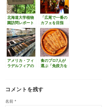
あるホテル6選
カフェ)」＠兵庫
県三木市
北海道大学植物
「広尾で一番の
園訪問レポート
カフェを目指
【北方民族（ア
す」聖心女子大
イヌ・ニブフ・
学の学生食堂
ウィルタ）が愛
【カフェ ジャス
用した植物編】
ミン】の意識レ
ベルの高さに驚
かされます
アメリカ・フィ
食のプロ7人が
ラデルフィアの
選ぶ「免疫力を
スーパーのテー
高める世界の食
ブルオリーブ売
品ベスト5」。
り場がすごいで
見慣れないもの
す、、。
が多く面白いで
コメントを残す
名前 (必須)メールアドレス (必須)サイト
す。
名前
*