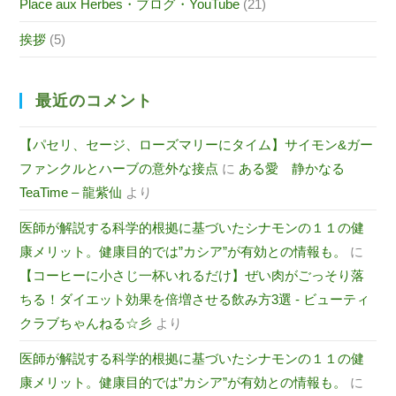
Place aux Herbes・ブログ・YouTube
(21)
挨拶
(5)
最近のコメント
【パセリ、セージ、ローズマリーにタイム】サイモン&ガー
ファンクルとハーブの意外な接点
に
ある愛 静かなる
TeaTime – 龍紫仙
より
医師が解説する科学的根拠に基づいたシナモンの１１の健
康メリット。健康目的では”カシア”が有効との情報も。
に
【コーヒーに小さじ一杯いれるだけ】ぜい肉がごっそり落
ちる！ダイエット効果を倍増させる飲み方3選 - ビューティ
クラブちゃんねる☆彡
より
医師が解説する科学的根拠に基づいたシナモンの１１の健
康メリット。健康目的では”カシア”が有効との情報も。
に