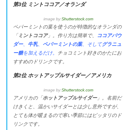
第3位 ミントココア／オランダ
image by:
Shutterstock.com
ペパーミントの葉を使うのが特徴的なオランダの
「
ミントココア
」。作り方は簡単で、
ココアパウ
ダー
、
牛乳
、
ペパーミントの葉
、そして
グラニュ
ー糖
を加えるだけ。
チョコミント好きのかたにお
すすめのドリンクです。
第2位 ホットアップルサイダー／アメリカ
image by:
Shutterstock.com
アメリカの「
ホットアップルサイダー
」。名前だ
けきくと、温かいサイダーとは少し意外ですが、
とても体が暖まるので寒い季節にはピッタリのド
リンクです。