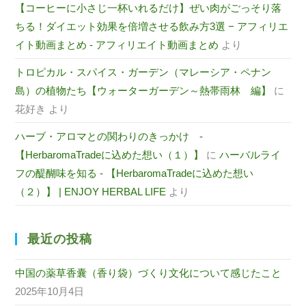
【コーヒーに小さじ一杯いれるだけ】ぜい肉がごっそり落
ちる！ダイエット効果を倍増させる飲み方3選 − アフィリエ
イト動画まとめ - アフィリエイト動画まとめ
より
トロピカル・スパイス・ガーデン（マレーシア・ペナン
島）の植物たち【ウォーターガーデン～熱帯雨林 編】
に
花好き
より
ハーブ・アロマとの関わりのきっかけ -
【HerbaromaTradeに込めた想い（１）】
に
ハーバルライ
フの醍醐味を知る - 【HerbaromaTradeに込めた想い
（２）】 | ENJOY HERBAL LIFE
より
最近の投稿
中国の薬草香囊（香り袋）づくり文化について感じたこと
2025年10月4日