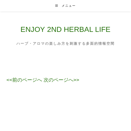
Skip
メニュー
to
content
ENJOY 2ND HERBAL LIFE
ハーブ・アロマの楽しみ方を刺激する多面的情報空間
<<前のページへ
次のページへ>>