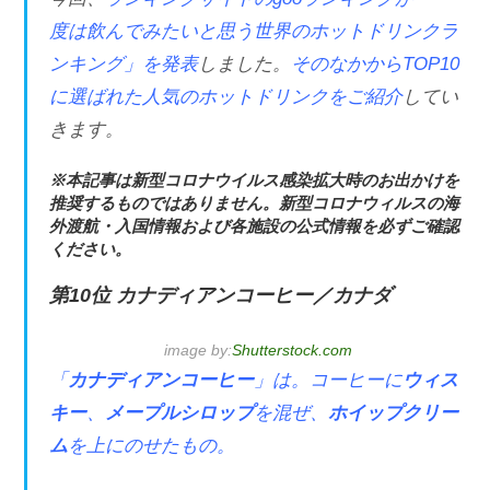
度は飲んでみたいと思う世界のホットドリンクラ
ンキング」を発表
しました。
そのなかからTOP10
に選ばれた人気のホットドリンクをご紹介
してい
きます。
※本記事は新型コロナウイルス感染拡大時のお出かけを
推奨するものではありません。新型コロナウィルスの海
外渡航・入国情報および各施設の公式情報を必ずご確認
ください。
第10位 カナディアンコーヒー／カナダ
image by:
Shutterstock.com
「
カナディアンコーヒー
」は。コーヒーに
ウィス
キー
、
メープルシロップ
を混ぜ、
ホイップクリー
ム
を上にのせたもの。