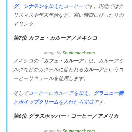
グ
、
シナモン
を加えたコーヒー
です。現地ではク
リスマスや年末年始など、寒い時期にぴったりの
ドリンク。
第7位 カフェ・カルーア／メキシコ
image by:
Shutterstock.com
メキシコの「
カフェ・カルーア
」は、カルーアミ
ルクなどのカクテルに使われる
カルーア
というコ
ーヒーリキュールを使用します。
そして
コーヒーにカルーアを加え、
グラニュー糖
と
ホイップクリーム
を入れたら完成
です。
第6位 グラスホッパー・コーヒー／アメリカ
image by:
Shutterstock.com