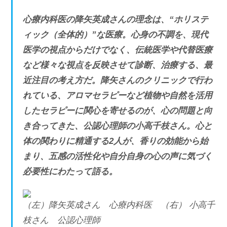
心療内科医の降矢英成さんの理念は、“ホリステ
ィック（全体的）”な医療。心身の不調を、現代
医学の視点からだけでなく、伝統医学や代替医療
など様々な視点を反映させて診断、治療する、最
近注目の考え方だ。降矢さんのクリニックで行わ
れている、アロマセラピーなど植物や自然を活用
したセラピーに関心を寄せるのが、心の問題と向
き合ってきた、公認心理師の小高千枝さん。心と
体の関わりに精通する2人が、香りの効能から始
まり、五感の活性化や自分自身の心の声に気づく
必要性にわたって語る。
（左）降矢英成さん 心療内科医 （右） 小高千
枝さん 公認心理師