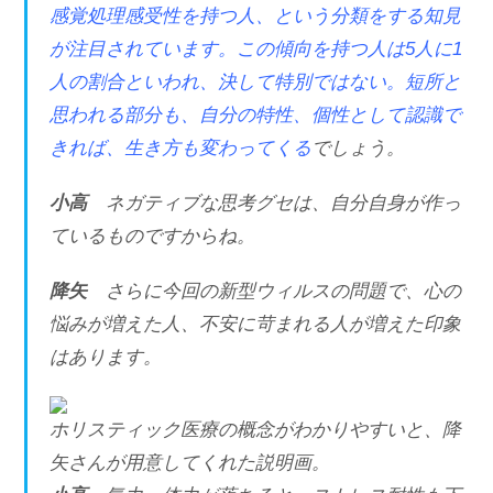
感覚処理感受性を持つ人、という分類をする知見
が注目されています。この傾向を持つ人は5人に1
人の割合といわれ、決して特別ではない。短所と
思われる部分も、自分の特性、個性として認識で
きれば、生き方も変わってくる
でしょう。
小高
ネガティブな思考グセは、自分自身が作っ
ているものですからね。
降矢
さらに今回の新型ウィルスの問題で、心の
悩みが増えた人、不安に苛まれる人が増えた印象
はあります。
ホリスティック医療の概念がわかりやすいと、降
矢さんが用意してくれた説明画。