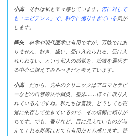
小高
それは私も常々感じています。
何に対して
も「エビデンス」で、科学に偏りすぎている
気が
します。
降矢
科学や現代医学は有用ですが、万能ではあ
りません。好き、嫌い、受け入れられる、受け入
れられない、という個人の感覚を、治療を選択す
る中心に据えてみるべきだと考えています。
小高
だから、先生のクリニックはアロマセラピ
ーなどの自然療法や鍼灸、整体……様々に取り入
れているんですね。私たちは普段、どうしても視
覚に依存して生きているので、その情報に頼りが
ちです。でも、香りなど、目に見えないものが与
えてくれる影響はとても有用だとも感じます。普