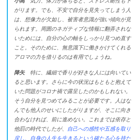
小高
気力、体力が落ちると、ストレス耐性も下
がります。でも、不安で自分を見失ってしまう人
は、想像力が欠如し、被害者意識が強い傾向が見
られます。周囲のネガティブな情報に翻弄されな
いためには、自分の心の軸をしっかり見つめ直す
こと。そのために、無意識下に働きかけてくれる
アロマの力を借りるのは有用でしょうね。
降矢
特に、繊細で香りが好きな人には向いてい
ると思います。さらに今の状況はもともと抱えて
いた問題がコロナ禍で露呈したのかもしれない。
そう自分を見つめてみることが必要です。人はな
んでも他人のせいにしたがりますが、そこに向き
合わなければ、前に進めない。これまでは依存と
他罰の時代でしたが、
自己への感性や五感を取り
戻し、自身の人生を生きるという確たる心を持た