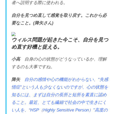
者へ説明する際に使われる。
自分を見つめ直して感覚を取り戻す。これから必
要なこと。(降矢さん)
ウィルス問題が起きた今こそ、自分を見つ
め直す好機と捉える。
小高
自身の心の状態がどうなっているか、理解
するのも大事ですね。
降矢
自分の感情や心の機能がわからない、“失感
情症”という人も少なくないのですが、心の状態を
知るには、まずは自分の長所と短所を素直に認め
ること。最近、とても繊細で社会の中で生きにく
い人を、“HSP（Highly Sensitive Person）”高度の