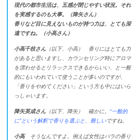
現代の都市生活は、五感が閉じやすい状況。それ
を実感するのも大事。（降矢さん）
香りなど目に見えないものが持つ力は、とても深
遠ですね。（小高さん）
小高千枝さん
（以下、小高） 香りにはとても力
があると思いますし、カウンセリング時にアロマ
を漂わせるとリラックスできるからいい、と一般
的にもいわれていて使うことが多いのですが、
「香りをやめてください」という方も中にはいら
っしゃいます。
降矢英成さん
（以下、降矢） 確かに。
“一般的
に”という解釈で香りを選ぶと、難しい
ですね。
小高
そうなんですよ。例えば女性はバラの香り