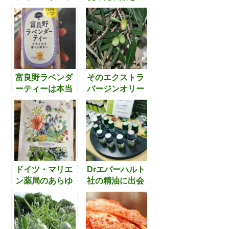
ベンダー・ファ
くるアパレルブ
ーム（Mayfield
ランド『Cul de
Lavender Farm)
sac』。国産木
について
材に関わる人た
ちの未来が明る
くなるための取
り組みに魅力を
富良野ラベンダ
そのエクストラ
感じます。
ーティーは本当
バージンオリー
にまずいのか検
ブオイルは本物
証してみた
か偽物か論争に
ついて思うこと
ドイツ・マリエ
Drエバーハルト
ン薬局のあらゆ
社の精油に出会
る側面の品質の
ったことで、精
高さに驚愕。
油における「熟
「メディカルハ
成」という概念
ーブ」という領
をはじめて知り