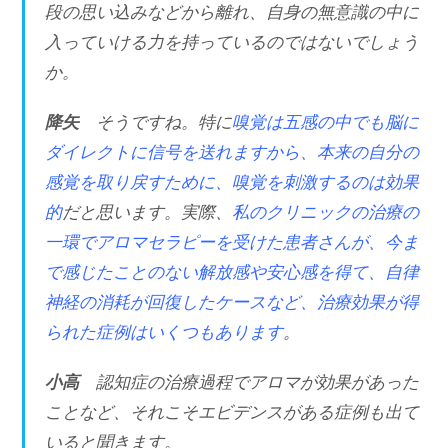
段の思い込みなどから離れ、自身の無意識の中に
入っていける力を持っているのではないでしょう
か。
降矢
そうですね。特に
嗅覚は五感の中でも脳に
ダイレクトに信号を送れますから、本来の自分の
感覚を取り戻すために、嗅覚を刺激するのは効果
的
だと思います。実際、
私のクリニックの治療の
一環でアロマセラピーを受けた患者さんが、今ま
で感じたことのない解放感や安心感を得て、自律
神経の消耗が回復したケースなど、治療効果が得
られた症例はいくつもあります
。
小高
認知症の治療過程でアロマが効果があった
ことなど、それこそエビデンスがある症例も出て
いると聞きます。