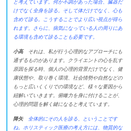
と考えています。何か不調があった場合、臓器だ
けでなく全身を診る。そして体だけでなく、心も
含めて診る。こうすることでより広い視点が得ら
れます。さらに、病気になっている人の周りにあ
る環境も含めて診ることも必要です。
小高
それは、私が行う心理的なアプローチにも
通ずるものがあります。クライエントの心を乱す
原因を探る時、個人の心理的背景だけでなく、健
康状態や、取り巻く環境、社会情勢や自然などの
もっと広いくくりでの環境など、様々な要因から
紐解いていきます。俯瞰力を身に付けることが、
心理的問題を解く鍵になると考えています。
降矢
全体的にその人を診る、ということです
ね。ホリスティック医療の考え方には、物質的な