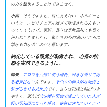
の力を無視することはできません。
小高
そうですよね。目に見えないエネルギーと
いうと、スピリチュアル過ぎて敬遠される方もい
るでしょうけど。実際、香りは宗教儀礼でも長く
使われてきましたし、私たちの心の深いところに
繋がる力が強いのだと思います。
鈍化している嗅覚が刺激され、 心身の状
態を実感できるように。
降矢
アロマを治療に使う場合、好きな香りであ
る必要はない
んですよ。
その人の個人的な記憶と
繋がる香りも効果的
です。香りは記憶と結びつき
やすく、例えば
幼少期を田舎で過ごしていた人が
軽い認知症になった場合、森林に連れていくこと