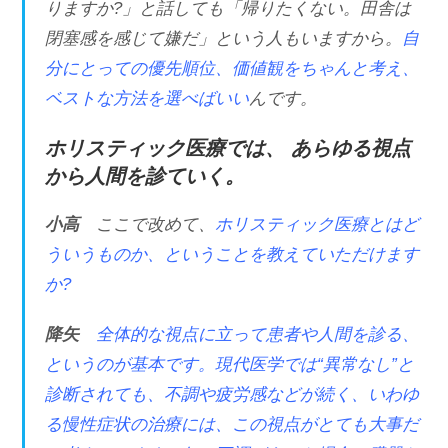
りますか?」と話しても「帰りたくない。田舎は
閉塞感を感じて嫌だ」という人もいますから。
自
分にとっての優先順位、価値観をちゃんと考え、
ベストな方法を選べばいい
んです。
ホリスティック医療では、 あらゆる視点
から人間を診ていく。
小高
ここで改めて、
ホリスティック医療とはど
ういうものか、ということを教えていただけます
か?
降矢
全体的な視点に立って患者や人間を診る、
というのが基本です。現代医学では“異常なし”と
診断されても、不調や疲労感などが続く、いわゆ
る慢性症状の治療には、この視点がとても大事だ