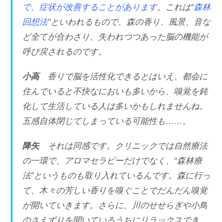
で、症状が改善することがあります
。これは“
森林
回想法
”といわれるもので、森の香り、風景、音な
ど全てが合わさり、失われつつあった脳の機能が
呼び戻されるのです。
小高
香りで脳を活性化できるとはいえ、都会に
住んでいると不快なにおいも多いから、嗅覚を鈍
化して生活している人は多いかもしれませんね。
五感自体閉じてしまっている可能性も……。
降矢
それは同感です。クリニックでは自然療法
の一環で、アロマセラピーだけでなく、“森林療
法”というものも取り入れているんです。森に行っ
て、木々の芳しい香りを嗅ぐことでだんだん嗅覚
が開いていきます。さらに、川のせせらぎや小鳥
のさえずりを聞いているうちにリラックスでき、