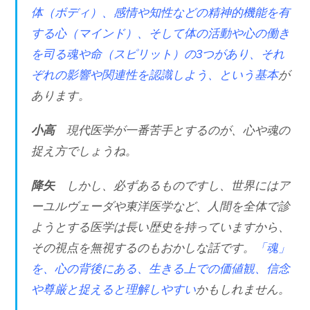
体（ボディ）、感情や知性などの精神的機能を有
する心（マインド）、そして体の活動や心の働き
を司る魂や命（スピリット）の3つがあり、それ
ぞれの影響や関連性を認識しよう、という基本
が
あります。
小高
現代医学が一番苦手とするのが、心や魂の
捉え方でしょうね。
降矢
しかし、必ずあるものですし、世界にはア
ーユルヴェーダや東洋医学など、人間を全体で診
ようとする医学は長い歴史を持っていますから、
その視点を無視するのもおかしな話です。
「魂」
を、心の背後にある、生きる上での価値観、信念
や尊厳と捉えると理解しやすい
かもしれません。