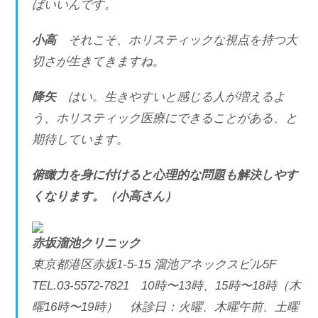
ばいいんです。
小高
それこそ、ホリスティックな視点を持つ大
切さが生きてきますね。
降矢
はい。生きやすいと感じる人が増えるよ
う、ホリスティック医療にできることがある、と
期待しています。
俯瞰力を身に付けると心理的な問題も解決しやす
くなります。（小高さん）
赤坂溜池クリニック
東京都港区赤坂1-5-15 溜池アネックスビル5F
TEL.03-5572-7821 10時〜13時、15時〜18時（木
曜16時〜19時） 休診日：火曜、木曜午前、土曜