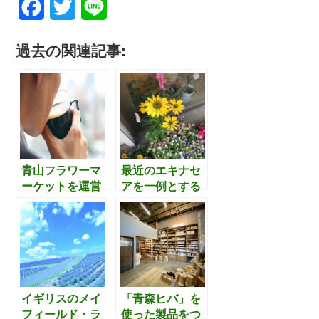
F
T
L
a
w
i
過去の関連記事:
c
i
n
e
t
e
b
t
o
e
o
r
青山フラワーマ
最近のエキナセ
ーケットを運営
アを一例とする
k
するパーク・コ
人工交配による
ーポレーション
形状・色素の多
が展開する”香
様化について思
り”を用いた『働
うこと
き方改革』
イギリスのメイ
「青森ヒバ」を
フィールド・ラ
使った製品をつ