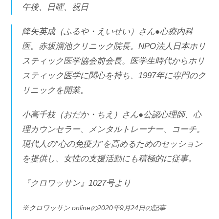
午後、日曜、祝日
降矢英成（ふるや・えいせい）さん●心療内科
医。赤坂溜池クリニック院長。NPO法人日本ホリ
スティック医学協会前会長。医学生時代からホリ
スティック医学に関心を持ち、1997年に専門のク
リニックを開業。
小高千枝（おだか・ちえ）さん●公認心理師、心
理カウンセラー、メンタルトレーナー、コーチ。
現代人の”心の免疫力”を高めるためのセッション
を提供し、女性の支援活動にも積極的に従事。
『クロワッサン』1027号より
※クロワッサン onlineの2020年9月24日の記事