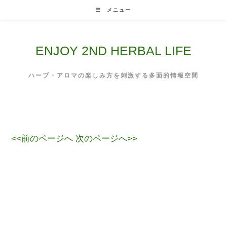
Skip
メニュー
to
content
ENJOY 2ND HERBAL LIFE
ハーブ・アロマの楽しみ方を刺激する多面的情報空間
<<前のページへ
次のページへ>>