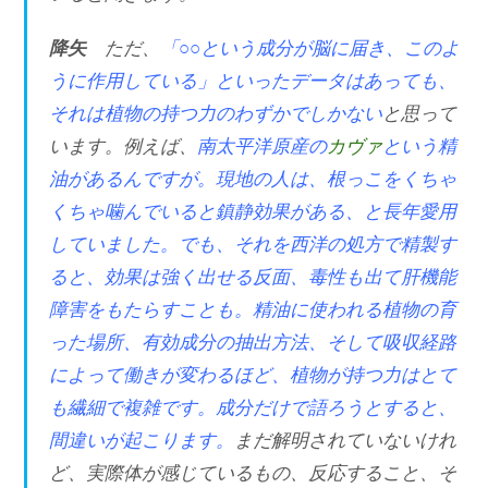
降矢
ただ、
「○○という成分が脳に届き、このよ
うに作用している」といったデータはあっても、
それは植物の持つ力のわずかでしかない
と思って
います。例えば、
南太平洋原産の
カヴァ
という精
油があるんですが。現地の人は、根っこをくちゃ
くちゃ噛んでいると鎮静効果がある、と長年愛用
していました。でも、それを西洋の処方で精製す
ると、効果は強く出せる反面、毒性も出て肝機能
障害をもたらすことも。精油に使われる植物の育
った場所、有効成分の抽出方法、そして吸収経路
によって働きが変わるほど、植物が持つ力はとて
も繊細で複雑です。成分だけで語ろうとすると、
間違いが起こります。
まだ解明されていないけれ
ど、実際体が感じているもの、反応すること、そ