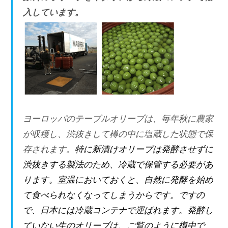
入しています。
ヨーロッパのテーブルオリーブは、毎年秋に農家
が収穫し、渋抜きして樽の中に塩蔵した状態で保
存されます。
特に新漬けオリーブは発酵させずに
渋抜きする製法のため、冷蔵で保管する必要があ
ります。室温においておくと、自然に発酵を始め
て食べられなくなってしまうからです。ですの
で、日本には冷蔵コンテナで運ばれます。発酵し
ていない生のオリーブは、ご覧のように樽中で