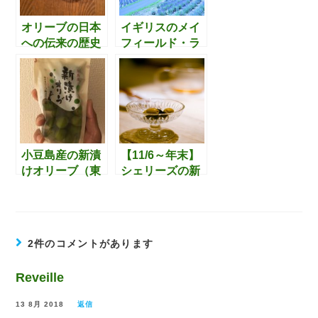
ン好きにはたま
らない場所か
オリーブの日本
イギリスのメイ
も。
への伝来の歴史
フィールド・ラ
に始まり、テー
ベンダー・ファ
ブルオリーブ市
ーム（Mayfield
場のあれこれに
Lavender Farm)
ついて調べてみ
について
ました
小豆島産の新漬
【11/6～年末】
けオリーブ（東
シェリーズの新
洋オリーブ製）
漬けオリーブが
を初めて試食。
関東・東海(一
東洋オリーブの
部)地区のセブ
日本最大オリー
ン-イレブン
2件のコメントがあります
ブ農園は小豆島
で”販売推
には無かっ
奨？”になったよ
Reveille
た。。
うです。。
13 8月 2018
返信