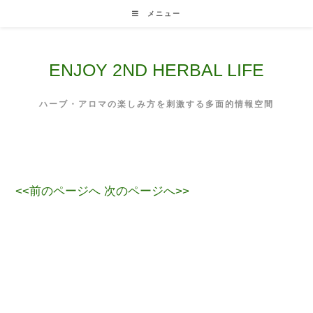
Skip
メニュー
to
content
ENJOY 2ND HERBAL LIFE
ハーブ・アロマの楽しみ方を刺激する多面的情報空間
<<前のページへ
次のページへ>>