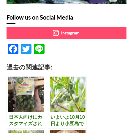
Follow us on Social Media
instagram
F
T
L
a
w
i
過去の関連記事:
c
i
n
e
t
e
b
t
o
e
o
r
日本人向けにカ
いよいよ10月10
スタマイズされ
日より小豆島で
k
ていない、イタ
「新漬けオリー