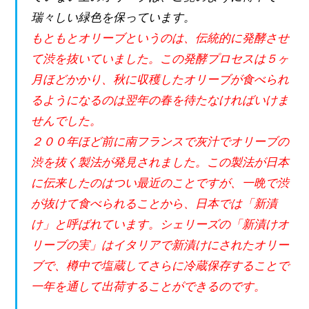
瑞々しい緑色を保っています。
もともとオリーブというのは、伝統的に発酵させ
て渋を抜いていました。この発酵プロセスは５ヶ
月ほどかかり、秋に収穫したオリーブが食べられ
るようになるのは翌年の春を待たなければいけま
せんでした。
２００年ほど前に南フランスで灰汁でオリーブの
渋を抜く製法が発見されました。この製法が日本
に伝来したのはつい最近のことですが、一晩で渋
が抜けて食べられることから、日本では「新漬
け」と呼ばれています。シェリーズの「新漬けオ
リーブの実」はイタリアで新漬けにされたオリー
ブで、樽中で塩蔵してさらに冷蔵保存することで
一年を通して出荷することができるのです。