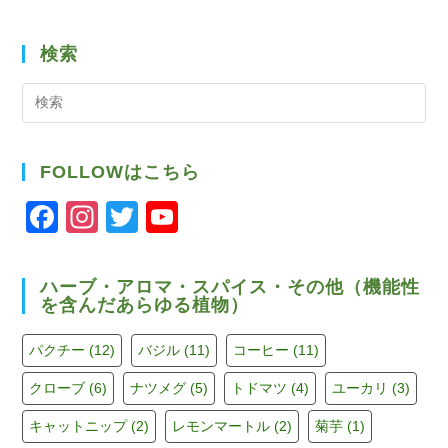
検索
検
索
FOLLOWはこちら
F
In
T
Y
a
st
wi
o
c
a
tt
u
ハーブ・アロマ・スパイス・その他（機能性
を含んだあらゆる植物）
e
gr
er
T
b
a
u
パクチー
(12)
バジル
(11)
コーヒー
(11)
o
m
b
クローブ
(6)
ナツメグ
(5)
トドマツ
(4)
ユーカリ
(3)
o
e
キャットニップ
(2)
レモンマートル
(2)
菊芋
(1)
k
C