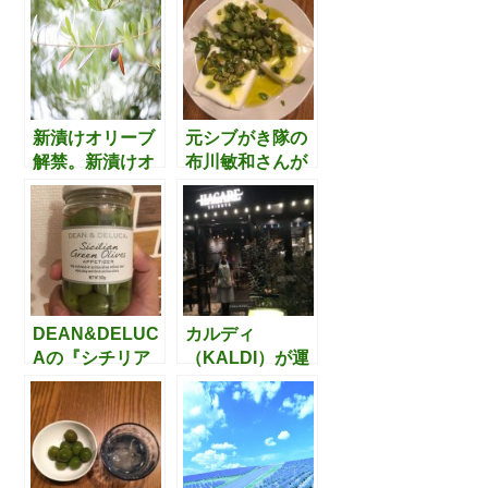
リアメーカーが
ブ」の販売解
作ったイタリア
禁。”東洋オリー
産の新漬けオリ
ブ”の収穫から出
ーブを食べてみ
荷準備までを追
ました
ってみました。
新漬けオリーブ
元シブがき隊の
解禁。新漬けオ
布川敏和さんが
リーブの作り方
薦める「オリー
や、販売業者を
ブ冷奴」を試食
調べてみました
してみました
DEAN&DELUC
カルディ
Aの『シチリア
（KALDI）が運
産早摘みオリー
営するレストラ
ブの塩水漬け』
ン＆バー
を試食してみま
『HAGARE 渋
した。
谷店』へ行って
きました。ワイ