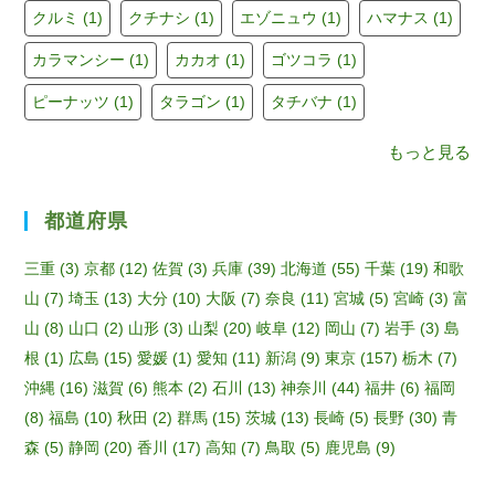
h
クルミ
(1)
クチナシ
(1)
エゾニュウ
(1)
ハマナス
(1)
a
カラマンシー
(1)
カカオ
(1)
ゴツコラ
(1)
n
ピーナッツ
(1)
タラゴン
(1)
タチバナ
(1)
n
もっと見る
el
都道府県
三重
(3)
京都
(12)
佐賀
(3)
兵庫
(39)
北海道
(55)
千葉
(19)
和歌
山
(7)
埼玉
(13)
大分
(10)
大阪
(7)
奈良
(11)
宮城
(5)
宮崎
(3)
富
山
(8)
山口
(2)
山形
(3)
山梨
(20)
岐阜
(12)
岡山
(7)
岩手
(3)
島
根
(1)
広島
(15)
愛媛
(1)
愛知
(11)
新潟
(9)
東京
(157)
栃木
(7)
沖縄
(16)
滋賀
(6)
熊本
(2)
石川
(13)
神奈川
(44)
福井
(6)
福岡
(8)
福島
(10)
秋田
(2)
群馬
(15)
茨城
(13)
長崎
(5)
長野
(30)
青
森
(5)
静岡
(20)
香川
(17)
高知
(7)
鳥取
(5)
鹿児島
(9)