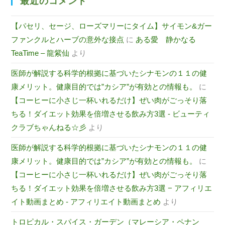
最近のコメント
【パセリ、セージ、ローズマリーにタイム】サイモン&ガー
ファンクルとハーブの意外な接点
に
ある愛 静かなる
TeaTime – 龍紫仙
より
医師が解説する科学的根拠に基づいたシナモンの１１の健
康メリット。健康目的では”カシア”が有効との情報も。
に
【コーヒーに小さじ一杯いれるだけ】ぜい肉がごっそり落
ちる！ダイエット効果を倍増させる飲み方3選 - ビューティ
クラブちゃんねる☆彡
より
医師が解説する科学的根拠に基づいたシナモンの１１の健
康メリット。健康目的では”カシア”が有効との情報も。
に
【コーヒーに小さじ一杯いれるだけ】ぜい肉がごっそり落
ちる！ダイエット効果を倍増させる飲み方3選 − アフィリエ
イト動画まとめ - アフィリエイト動画まとめ
より
トロピカル・スパイス・ガーデン（マレーシア・ペナン