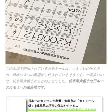
この工場で使用されているカモミールは、カミツレの里を含
め、日本の４つの農場から仕入れているそうです。一番多いの
は、岐阜県大垣市からとのことでした。
岐阜県大垣市は日本一
のカモミール生産地です。
日本一のカミツレ生産量・大垣市の「カモミール
畑」 | 岐阜県大垣市の住みやすさを...
https://www.nissho-apn.co.jp/area/gifu/1191451_1634.html