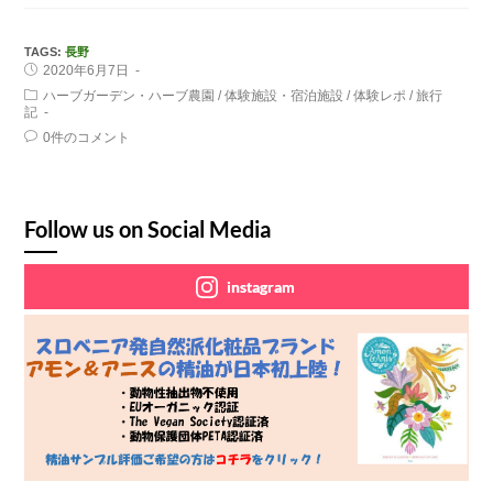
TAGS:
長野
2020年6月7日
ハーブガーデン・ハーブ農園
/
体験施設・宿泊施設
/
体験レポ
/
旅行
記
0件のコメント
Follow us on Social Media
instagram