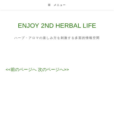
Skip
メニュー
to
content
ENJOY 2ND HERBAL LIFE
ハーブ・アロマの楽しみ方を刺激する多面的情報空間
<<前のページへ
次のページへ>>