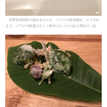
「長野県池田町の湧き水そだち イワナの昆布締め サラダ仕
立て」イワナの鮮度がすごく味付けもコクがあり満足の一品。