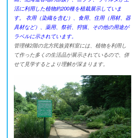
活に利用した植物約200種を植栽展示していま
す。 衣用（染織を含む）、食用、住用（用材、器
具材など）、薬用、祭祈、狩猟、その他の用途が
ラベルに示されています。
管理棟2階の北方民族資料室には、植物を利用し
て作った多くの生活品が展示されているので、併
せて見学するとより理解が深まります。