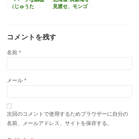
（じゅうた
見渡せ、モンゴ
ん）」とは？
ル住居「ゲル」
黒田ハーブ農園
が生み出す雰囲
北海道の斬新な
気が素敵な『ハ
試み。
ーブ牧場 ハー
コメントを残す
名前 (必須)メールアドレス (必須)サイト
バルランチ』
名前
*
メール
*
次回のコメントで使用するためブラウザーに自分の
名前、メールアドレス、サイトを保存する。