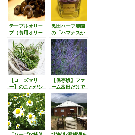
るレストラン）
で今後様々な気
８選
づきを得られそ
うです。
テーブルオリー
黒田ハーブ農園
ブ（食用オリー
の「ハマナスか
ブ）を販売して
らつくった国産
いる会社が5年
ローズヒップテ
で約10倍伸びて
ィー」を飲んで
いる理由とは
みました
【ローズマリ
【保存版】ファ
ー】のことがシ
ーム富田だけで
ンプル、且つ、
なない、富良野
広範囲に網羅さ
（かみふ・なか
れている記事。
ふ・ふらの・な
活用の幅を広げ
んぷ）のラベン
たいときに役立
ダー畑16のスポ
ちます。
ット
「ハーブな絨毯
北海道•洞爺湖を