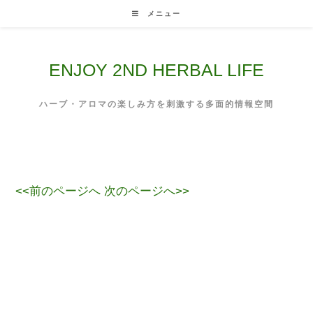
Skip
メニュー
to
content
ENJOY 2ND HERBAL LIFE
ハーブ・アロマの楽しみ方を刺激する多面的情報空間
<<前のページへ
次のページへ>>