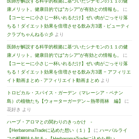
医師が解説する科学的根拠に基づいたシナモンの１１の健
康メリット。健康目的では”カシア”が有効との情報も。
に
【コーヒーに小さじ一杯いれるだけ】ぜい肉がごっそり落
ちる！ダイエット効果を倍増させる飲み方3選 - ビューティ
クラブちゃんねる☆彡
より
医師が解説する科学的根拠に基づいたシナモンの１１の健
康メリット。健康目的では”カシア”が有効との情報も。
に
【コーヒーに小さじ一杯いれるだけ】ぜい肉がごっそり落
ちる！ダイエット効果を倍増させる飲み方3選 − アフィリエ
イト動画まとめ - アフィリエイト動画まとめ
より
トロピカル・スパイス・ガーデン（マレーシア・ペナン
島）の植物たち【ウォーターガーデン～熱帯雨林 編】
に
花好き
より
ハーブ・アロマとの関わりのきっかけ -
【HerbaromaTradeに込めた想い（１）】
に
ハーバルライ
フの醍醐味を知る - 【HerbaromaTradeに込めた想い