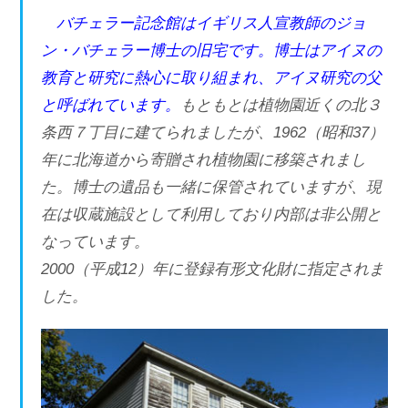
バチェラー記念館はイギリス人宣教師のジョ
ン・バチェラー博士の旧宅です。博士はアイヌの
教育と研究に熱心に取り組まれ、アイヌ研究の父
と呼ばれています。
もともとは植物園近くの北３
条西７丁目に建てられましたが、1962（昭和37）
年に北海道から寄贈され植物園に移築されまし
た。博士の遺品も一緒に保管されていますが、現
在は収蔵施設として利用しており内部は非公開と
なっています。
2000（平成12）年に登録有形文化財に指定されま
した。