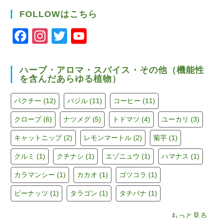
FOLLOWはこちら
F
In
T
Y
a
st
wi
o
c
a
tt
u
ハーブ・アロマ・スパイス・その他（機能性
を含んだあらゆる植物）
e
gr
er
T
b
a
u
パクチー
(12)
バジル
(11)
コーヒー
(11)
o
m
b
クローブ
(6)
ナツメグ
(5)
トドマツ
(4)
ユーカリ
(3)
o
e
キャットニップ
(2)
レモンマートル
(2)
菊芋
(1)
k
C
h
クルミ
(1)
クチナシ
(1)
エゾニュウ
(1)
ハマナス
(1)
a
カラマンシー
(1)
カカオ
(1)
ゴツコラ
(1)
n
ピーナッツ
(1)
タラゴン
(1)
タチバナ
(1)
n
もっと見る