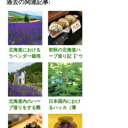
過去の関連記事:
c
i
n
e
t
e
b
t
o
e
o
r
北海道における
初秋の北海道ハ
ラベンダー栽培
ーブ巡り記【”ウ
k
の歴史背景を取
ポポイ” → “はま
り上げた物語
のマルシェ” →
【第四部】
“夕暮れ前の最後
のエント探し”
in 白老町】
北海道内のハー
日本国内におけ
ブ巡りをする際
るハッカ（薄
に泊まってみた
荷）産業の盛衰
くなるオルベー
年表。これをお
ジュ（宿泊でき
さえておくこと