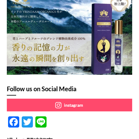
Follow us on Social Media
instagram
F
T
L
a
w
i