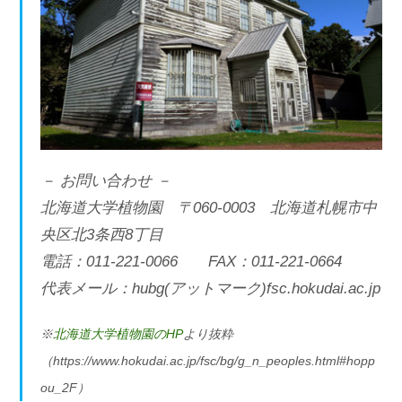
－ お問い合わせ －
北海道大学植物園 〒060-0003 北海道札幌市中
央区北3条西8丁目
電話：011-221-0066 FAX：011-221-0664
代表メール：hubg(アットマーク)fsc.hokudai.ac.jp
※
北海道大学植物園のHP
より抜粋
（https://www.hokudai.ac.jp/fsc/bg/g_n_peoples.html#hopp
ou_2F）