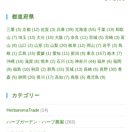
el
都道府県
三重
(3)
京都
(12)
佐賀
(3)
兵庫
(39)
北海道
(55)
千葉
(19)
和歌
山
(7)
埼玉
(13)
大分
(10)
大阪
(7)
奈良
(11)
宮城
(5)
宮崎
(3)
富
山
(8)
山口
(2)
山形
(3)
山梨
(20)
岐阜
(12)
岡山
(7)
岩手
(3)
島
根
(1)
広島
(15)
愛媛
(1)
愛知
(11)
新潟
(9)
東京
(157)
栃木
(7)
沖縄
(16)
滋賀
(6)
熊本
(2)
石川
(13)
神奈川
(44)
福井
(6)
福岡
(8)
福島
(10)
秋田
(2)
群馬
(15)
茨城
(13)
長崎
(5)
長野
(30)
青
森
(5)
静岡
(20)
香川
(17)
高知
(7)
鳥取
(5)
鹿児島
(9)
カテゴリー
HerbaromaTrade
(14)
ハーブガーデン・ハーブ農園
(263)