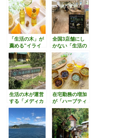
ンハーブ）”の
時代の不調をケ
2020年福袋を受
アするハーブテ
け取り、中身を
ィーブレンド5
確認してみまし
選
た。
「生活の木」が
全国3店舗にし
薦める”イライ
かない「生活の
ラ”や”ずっしり
木」が展開する
と疲れたとき”に
『アロマカフ
おすすめのアロ
ェ』（札幌パセ
マとその使い
オ店）へ行って
方。
きました。
生活の木が運営
在宅勤務の増加
する「メディカ
が「ハーブティ
ルハーブガーデ
ー業界・紅茶業
ン 薬香草園」
界」にどんな変
へ行ってきまし
化をもたらして
た。【ショップ
いるのか？
見学～ハーブラ