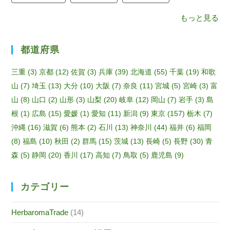
n
もっと見る
el
都道府県
三重
(3)
京都
(12)
佐賀
(3)
兵庫
(39)
北海道
(55)
千葉
(19)
和歌
山
(7)
埼玉
(13)
大分
(10)
大阪
(7)
奈良
(11)
宮城
(5)
宮崎
(3)
富
山
(8)
山口
(2)
山形
(3)
山梨
(20)
岐阜
(12)
岡山
(7)
岩手
(3)
島
根
(1)
広島
(15)
愛媛
(1)
愛知
(11)
新潟
(9)
東京
(157)
栃木
(7)
沖縄
(16)
滋賀
(6)
熊本
(2)
石川
(13)
神奈川
(44)
福井
(6)
福岡
(8)
福島
(10)
秋田
(2)
群馬
(15)
茨城
(13)
長崎
(5)
長野
(30)
青
森
(5)
静岡
(20)
香川
(17)
高知
(7)
鳥取
(5)
鹿児島
(9)
カテゴリー
HerbaromaTrade
(14)