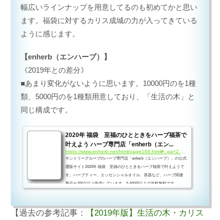
幅広いラインナップを用意してるのも初めてかと思い
ます。福袋に対するカリス成城の力が入ってきている
ように感じます。
【enherb（エンハーブ）】
《2019年との差分》
■あまり変化がないように思います。10000円のを1種
類、5000円のを1種類用意しており、「生活の木」と
同じ構成です。
2020年 福袋 至福のひとときをハーブ福茶で
叶えよう ハーブ専門店「enherb（エン...
https://www.enherb.net/html/page168.html#_ga=2.23565562.1158824112.1575099844-478361708.1575099844
サントリーグループのハーブ専門店「enherb（エンハーブ）」の公式
通販サイト2020年 福袋 至福のひとときをハーブ福茶で叶えようで
す。ハーブティー、エッセンシャルオイル、茶器など、ハーブ関連
商品を200点以上販売しています。5,400円以上で送料無料です。
【過去の参考記事：
【2019年版】生活の木・カリス