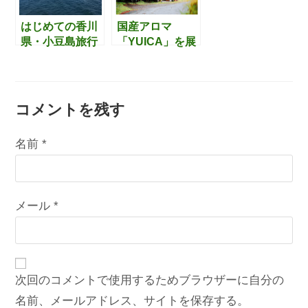
ンチ編】
はじめての香川
国産アロマ
県・小豆島旅行
「YUICA」を展
記【フェリー出
開する”正プラ
発前夜～小豆島
ス”の壮大なバッ
到着編】
クグラウンドが
魅力的な件
コメントを残す
名前 (必須)メールアドレス (必須)サイト
名前
*
メール
*
次回のコメントで使用するためブラウザーに自分の
名前、メールアドレス、サイトを保存する。