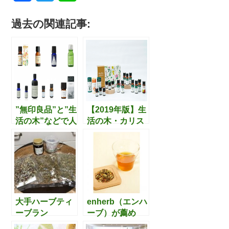
a
w
i
過去の関連記事:
c
i
n
e
t
e
b
t
o
e
o
r
”無印良品”と”生
【2019年版】生
活の木”などで人
活の木・カリス
k
気のある精油。
成城・enherbの
今受け入れられ
福袋の中身が公
ている香りとは
開。2018年との
差分をざっくり
と確認してみま
した。
大手ハーブティ
enherb（エンハ
ーブラン
ーブ）が薦め
ド”enherb（エ
る、withコロナ