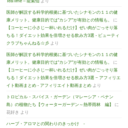
TeaTime – 龍紫仙
より
医師が解説する科学的根拠に基づいたシナモンの１１の健
康メリット。健康目的では”カシア”が有効との情報も。
に
【コーヒーに小さじ一杯いれるだけ】ぜい肉がごっそり落
ちる！ダイエット効果を倍増させる飲み方3選 - ビューティ
クラブちゃんねる☆彡
より
医師が解説する科学的根拠に基づいたシナモンの１１の健
康メリット。健康目的では”カシア”が有効との情報も。
に
【コーヒーに小さじ一杯いれるだけ】ぜい肉がごっそり落
ちる！ダイエット効果を倍増させる飲み方3選 − アフィリエ
イト動画まとめ - アフィリエイト動画まとめ
より
トロピカル・スパイス・ガーデン（マレーシア・ペナン
島）の植物たち【ウォーターガーデン～熱帯雨林 編】
に
花好き
より
ハーブ・アロマとの関わりのきっかけ -