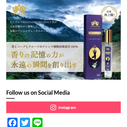
Follow us on Social Media
instagram
F
T
L