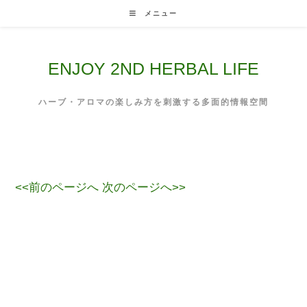
Skip
メニュー
to
content
ENJOY 2ND HERBAL LIFE
ハーブ・アロマの楽しみ方を刺激する多面的情報空間
<<前のページへ
次のページへ>>