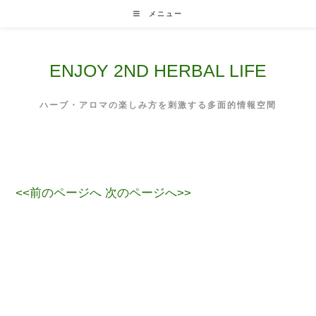
Skip
メニュー
to
content
ENJOY 2ND HERBAL LIFE
ハーブ・アロマの楽しみ方を刺激する多面的情報空間
<<前のページへ
次のページへ>>