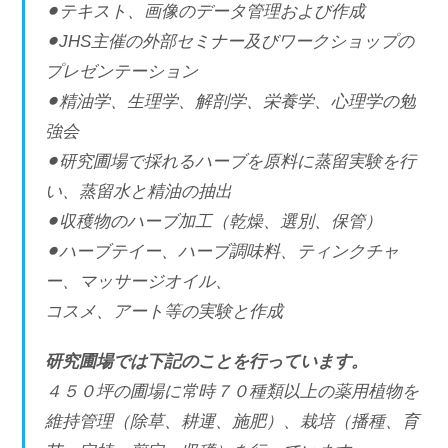
⚫︎テキスト、画像のデータ管理および作成
⚫︎JHS主催の外部セミナー及びワークショップの
プレゼンテーション
⚫︎精油学、生理学、解剖学、栄養学、心理学の勉
強会
⚫︎研究圃場で採れるハーブを原料に蒸留実験を行
い、蒸留水と精油の抽出
⚫︎収穫物のハーブ加工（乾燥、選別、保管）
⚫︎ハーブテイー、ハーブ調味料、ティンクチャ
ー、マッサージオイル、
コスメ、アート等の実験と作成
研究圃場では下記のことを行っています。
４５０坪の圃場に常時７０種類以上の薬用植物を
維持管理（除草、耕運、施肥）、栽培（播種、育