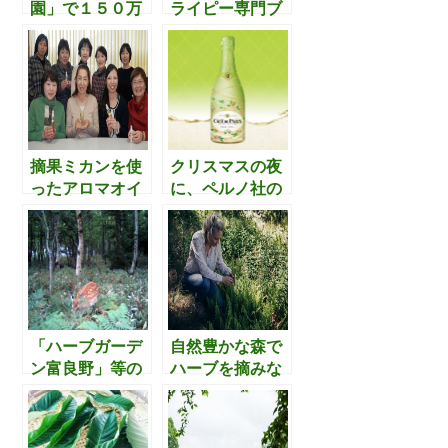
園」で１５０万
ライピー専門ブ
k
本の菜の花が満
ランド「molfon
開。季節に応じ
-モルフォン-」
た景色も
とは。運営す
Instagramで確
る”アイリスジャ
認してみまし
パン”についても
た。
確認してみまし
た。
摘果ミカンを使
クリスマスの夜
ったアロマオイ
に、ペルノ社の
ルの商品化によ
ハーブ・柑橘フ
り、『アロマの
レーバーのスパ
まち』を目指す
ークリングワイ
女性たち
ンで乾杯するの
も良さそうで
す。
「ハーブガーデ
自然豊かな森で
ン富良野」等の
ハーブを摘みな
観光ビジネスを
がら、自然を尊
展開する
重するフィンラ
JEROP（ジェロ
ンドの人たちの