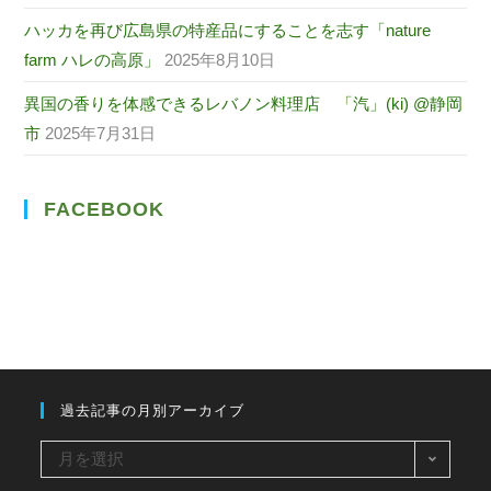
ハッカを再び広島県の特産品にすることを志す「nature
farm ハレの高原」
2025年8月10日
異国の香りを体感できるレバノン料理店 「汽」(ki) @静岡
市
2025年7月31日
FACEBOOK
過去記事の月別アーカイブ
過
月を選択
去