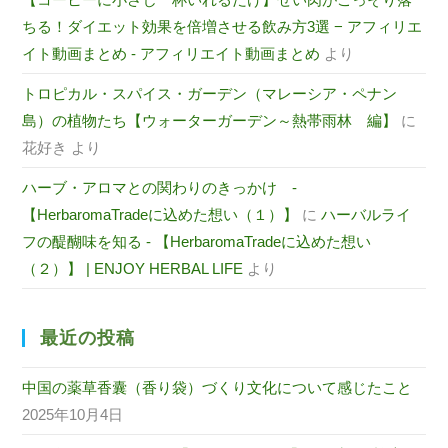
ちる！ダイエット効果を倍増させる飲み方3選 − アフィリエ
イト動画まとめ - アフィリエイト動画まとめ
より
トロピカル・スパイス・ガーデン（マレーシア・ペナン
島）の植物たち【ウォーターガーデン～熱帯雨林 編】
に
花好き
より
ハーブ・アロマとの関わりのきっかけ -
【HerbaromaTradeに込めた想い（１）】
に
ハーバルライ
フの醍醐味を知る - 【HerbaromaTradeに込めた想い
（２）】 | ENJOY HERBAL LIFE
より
最近の投稿
中国の薬草香囊（香り袋）づくり文化について感じたこと
2025年10月4日