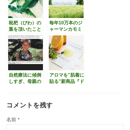
ップ）とはどん
姿に触れた記事
な会社なのか
を読んで
枇杷（びわ）の
毎年10万本のジ
葉を頂いたこと
ャーマンカモミ
をきっかけに、
ールが咲き誇る
枇杷の葉の活用
長野県「カミツ
方法について調
レの里」を運営
べてみました。
するのは東京の
印刷会社。誕生
のストーリー・
込められた想い
自然療法に傾倒
アロマを”肌着に
が興味深いで
しすぎ、母親の
貼る”新商品『ド
す。
判断で抗インフ
クターナチュー
ルエンザ薬を断
ル 「ハルアロマ
り、4歳男児が
」』
コメントを残す
名前 (必須)メールアドレス (必須)サイト
死亡した事例に
ついて思う事。
名前
*