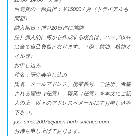
研究費の一部負担：￥15000 / 月（トライアルも
同額）
納入期日：前月20日迄に前納
注）個人的に何かを作成する場合は、ハーブ以外
は全て自己負担となります。（例：精油、植物オ
イル等）
お申し込み
件名：研究会申し込み
氏名、メールアドレス、携帯番号、ご住所、希望
される理由（任意）、職業（任意）を本文にご記
入の上、以下のアドレスへメールにてお申し込み
下さい。
jus_since2007@japan-herb-science.com
お待ち申し上げております。