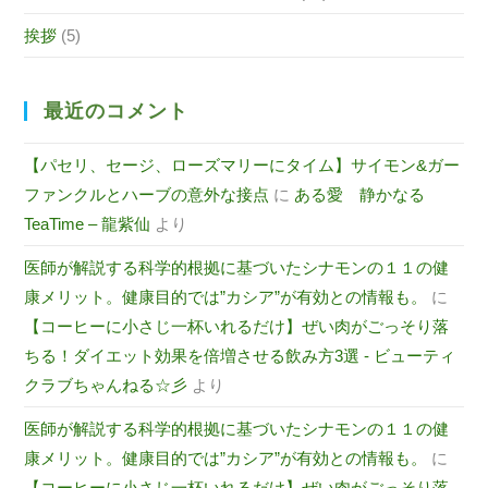
挨拶
(5)
最近のコメント
【パセリ、セージ、ローズマリーにタイム】サイモン&ガー
ファンクルとハーブの意外な接点
に
ある愛 静かなる
TeaTime – 龍紫仙
より
医師が解説する科学的根拠に基づいたシナモンの１１の健
康メリット。健康目的では”カシア”が有効との情報も。
に
【コーヒーに小さじ一杯いれるだけ】ぜい肉がごっそり落
ちる！ダイエット効果を倍増させる飲み方3選 - ビューティ
クラブちゃんねる☆彡
より
医師が解説する科学的根拠に基づいたシナモンの１１の健
康メリット。健康目的では”カシア”が有効との情報も。
に
【コーヒーに小さじ一杯いれるだけ】ぜい肉がごっそり落