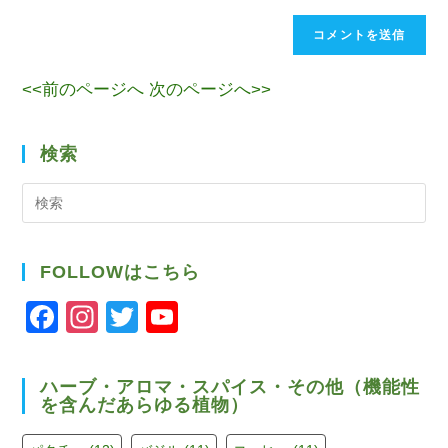
<<前のページへ
次のページへ>>
検索
検
索
FOLLOWはこちら
F
In
T
Y
a
st
wi
o
c
a
tt
u
ハーブ・アロマ・スパイス・その他（機能性
を含んだあらゆる植物）
e
gr
er
T
b
a
u