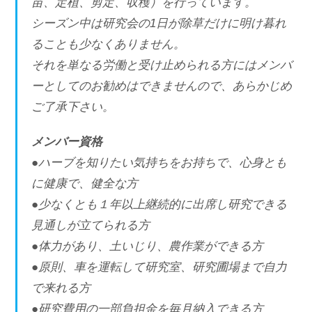
苗、定植、剪定、収穫）を行っています。
シーズン中は研究会の1日が除草だけに明け暮れ
ることも少なくありません。
それを単なる労働と受け止められる方にはメンバ
ーとしてのお勧めはできませんので、あらかじめ
ご了承下さい。
メンバー資格
●ハーブを知りたい気持ちをお持ちで、心身とも
に健康で、健全な方
●少なくとも１年以上継続的に出席し研究できる
見通しが立てられる方
●体力があり、土いじり、農作業ができる方
●原則、車を運転して研究室、研究圃場まで自力
で来れる方
●研究費用の一部負担金を毎月納入できる方