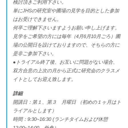
検討頂きご利用下さい。
単にJHSの研究室や圃場の見学を目的とした参加
はお受けできません。
何卒ご理解下さいますようお願い申し上げます。
見学をご希望の方には毎年（4月6月10月ごろ）圃
場の公開日を設けておりますので、そちらの方に
是非ご参加下さい。
●トライアル終了後、お互いに問題がない場合、
双方合意の上次の月から正式に研究会のクラスメ
イトとしてお迎え致します。
詳細
開講日：第１、第３ 月曜日 （初めの１ヶ月はト
ライアルとします）
時間：9:30~16:30 (ランチタイムおよび休憩
12:00~14:00 外食）