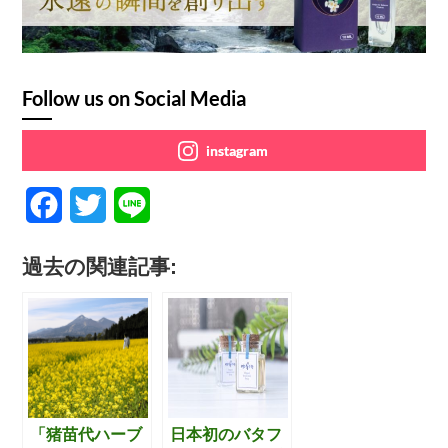
Follow us on Social Media
instagram
F
T
L
a
w
i
過去の関連記事:
c
i
n
e
t
e
b
t
o
e
o
r
「猪苗代ハーブ
日本初のバタフ