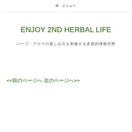
Skip
メニュー
to
content
ENJOY 2ND HERBAL LIFE
ハーブ・アロマの楽しみ方を刺激する多面的情報空間
<<前のページへ
次のページへ>>