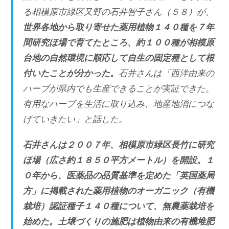
る相模原市緑区又野の石井智子さん（５８）が、
世界各地から取り寄せた薬用植物１４０種を７年
間研究ほ場で育てたところ、約１００種が相模原
台地の自然環境に順応して自生の固定種として根
付いたことが分かった。
石井さんは「西洋由来の
ハーブが県内でも生産できることが実証できた。
有用なハーブを生活に取り込み、地産地消につな
げていきたい」と話した。
石井さんは２００７年、相模原市緑区長竹に研究
ほ場（広さ約１８５０平方メートル）を開設。１
０年から、医薬品の品質基準を定めた「英国薬局
方」に掲載された薬用植物のオーガニック（有機
栽培）認証種子１４０種について、無農薬栽培を
始めた。土壌づくりの施肥は植物由来の有機堆肥