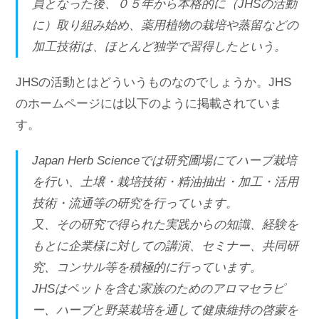
員となった後、０５年から本格的に（JHSの活動
に）取り組み始め、薬用植物の栽培や蒸留などの
加工技術は、ほとんど独学で習得したという。
JHSの活動とはどういうものなのでしょうか。JHS
のホームページには以下のように掲載されていま
す。
Japan Herb Scienceでは研究圃場にてハーブ栽培
を行い、土壌・栽培技術・精油抽出・加工・活用
技術・流通等の研究を行っています。
又、その研究で得られた実践からの知識、経験を
もとに企業様に対しての講演、セミナー、共同研
究、コンサル等を積極的に行っています。
JHSはペットを含む家族のためのアロマセラピ
ー、ハーブと野菜栽培を通して健康維持の啓蒙を