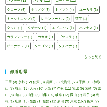
パクチー
(12)
バジル
(11)
コーヒー
(11)
o
m
b
クローブ
(6)
ナツメグ
(5)
トドマツ
(4)
ユーカリ
(3)
o
e
キャットニップ
(2)
レモンマートル
(2)
菊芋
(1)
k
C
h
クルミ
(1)
クチナシ
(1)
エゾニュウ
(1)
ハマナス
(1)
a
カラマンシー
(1)
カカオ
(1)
ゴツコラ
(1)
n
ピーナッツ
(1)
タラゴン
(1)
タチバナ
(1)
n
もっと見る
el
都道府県
三重
(3)
京都
(12)
佐賀
(3)
兵庫
(39)
北海道
(55)
千葉
(19)
和歌
山
(7)
埼玉
(13)
大分
(10)
大阪
(7)
奈良
(11)
宮城
(5)
宮崎
(3)
富
山
(8)
山口
(2)
山形
(3)
山梨
(20)
岐阜
(12)
岡山
(7)
岩手
(3)
島
根
(1)
広島
(15)
愛媛
(1)
愛知
(11)
新潟
(9)
東京
(157)
栃木
(7)